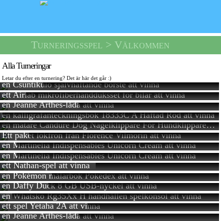
Turneringsspel
> Välkommen
Alla Turneringar
Letar du efter en turnering? Det är här det går :)
en Csuntikulo självhäftande borste
att vinna
ett Airlab mikrofiberhandduksset för bilar
att vinna
en Jeanne Arthes-låda
att vinna
en kalligrafanteckningsbok 18333C A Häftad Röd
att vinna
en matare Candure Dog Nagelklippare För Hundklippare Och Nagelklippare
Ett paket lökfrön från Florence Vilmorin
att vinna
en Martinelia Indispensables Unicorn Cream
att vinna
en Martinelia Indispensables Unicorn Cream
att vinna
ett Nathan-spel
att vinna
en Pokémon målarbok Pokédex
att vinna
en Daffy Duck 8 GB USB-nyckel
att vinna
en Whatsko Rg35Xx H handhållen spelkonsol
att vinna
ett spel Yetaha 2A
att vinna
en Jeanne Arthes-låda
att vinna