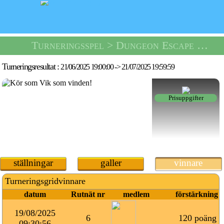
Turneringsspel
> Dungeon Escape Tournament -
Turneringsresultat :
21/06/2025 19:00:00
->
21/07/2025 19:59:59
Prisuppgifter
ställningar
galler
vinnare
Turneringsgridvinnare
datum
Rutnät nr
medlem
förstärkning
19/08/2025
6
120 poäng
09:30:56