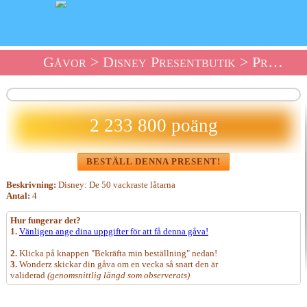
Gåvor
>
Disney Presentbutik
> Presentbutik En Disney CD-Box: De 50 Vackraste L
2 233 800 poäng
BESTÄLL DENNA PRESENT!
Beskrivning:
Disney: De 50 vackraste låtarna
Antal:
4
Hur fungerar det?
1.
Vänligen ange dina uppgifter för att få denna gåva!
2.
Klicka på knappen "Bekräfta min beställning" nedan!
3.
Wonderz skickar din gåva om en vecka så snart den är
validerad
(genomsnittlig längd som observerats)