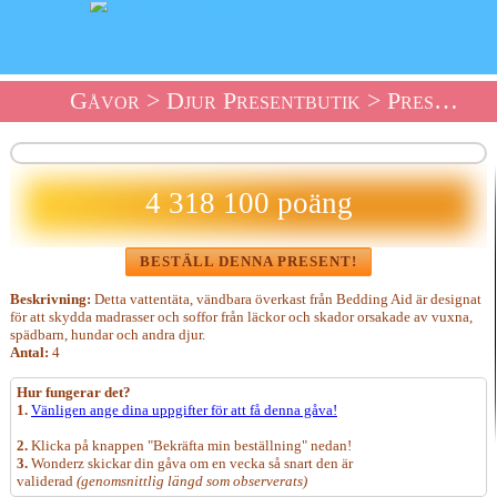
Gåvor
>
Djur Presentbutik
> Presentbutik Ett Vändbart Vattentätt Överkast
4 318 100 poäng
BESTÄLL DENNA PRESENT!
Beskrivning:
Detta vattentäta, vändbara överkast från Bedding Aid är designat
för att skydda madrasser och soffor från läckor och skador orsakade av vuxna,
spädbarn, hundar och andra djur.
Antal:
4
Hur fungerar det?
1.
Vänligen ange dina uppgifter för att få denna gåva!
2.
Klicka på knappen "Bekräfta min beställning" nedan!
3.
Wonderz skickar din gåva om en vecka så snart den är
validerad
(genomsnittlig längd som observerats)