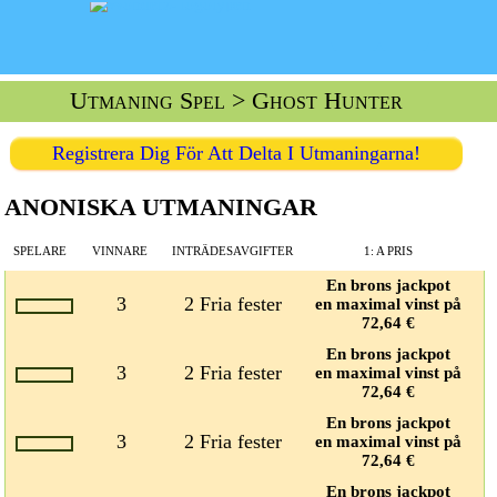
Utmaning Spel
> Ghost Hunter
Registrera Dig För Att Delta I Utmaningarna!
ANONISKA UTMANINGAR
SPELARE
VINNARE
INTRÄDESAVGIFTER
1: A PRIS
En brons jackpot
3
2 Fria fester
en maximal vinst på
72,64 €
En brons jackpot
3
2 Fria fester
en maximal vinst på
72,64 €
En brons jackpot
3
2 Fria fester
en maximal vinst på
72,64 €
En brons jackpot