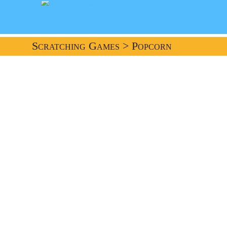
Scratching Games
> Popcorn