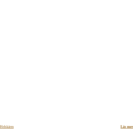
Helskärm
Läs mer