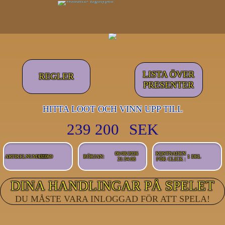
239 200
SEK
06/08/2026
KOSTNADEN
ARTIKELNUMMER
431069
BÖRJAN:
1 DEL
21:34:08
FÖR CLICK :
DU MÅSTE VARA INLOGGAD FÖR ATT SPELA!