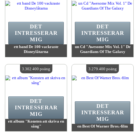
DET
DET
INTRESSERAR
INTRESSERAR
MIG
MIG
ett band De 100 vackraste
un Cd "Awesome Mix Vol. 1" De
Disneylåtarna
Guardians Of The Galaxy
värde:
3 334 900 poäng
värde:
3 316 600 poäng
Antal tillgängliga:
4
Antal tillgängliga:
4
3.302.400 poäng
3.279.400 poäng
DET
DET
INTRESSERAR
INTRESSERAR
MIG
MIG
ett album "Konsten att skriva en
sång"
en Best Of Warner Bros.-film
värde:
3 302 400 poäng
värde:
3 279 400 poäng