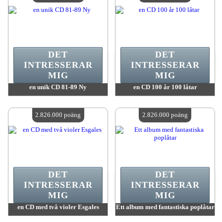
DET
DET
INTRESSERAR
INTRESSERAR
MIG
MIG
en unik CD 81-89 Ny
en CD 100 år 100 låtar
värde:
2 835 100 poäng
värde:
2 828 000 poäng
Antal tillgängliga:
4
Antal tillgängliga:
4
2.826.000 poäng
2.826.000 poäng
DET
DET
INTRESSERAR
INTRESSERAR
MIG
MIG
en CD med två violer Esgales
Ett album med fantastiska poplåtar
värde:
2 826 000 poäng
värde:
2 826 000 poäng