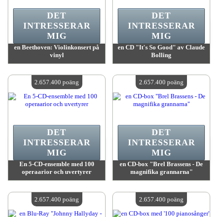
DET
DET
INTRESSERAR
INTRESSERAR
MIG
MIG
en Beethoven: Violinkonsert på
en CD "It's So Good" av Claude
vinyl
Bolling
värde:
2 659 400 poäng
värde:
2 658 400 poäng
Antal tillgängliga:
4
Antal tillgängliga:
4
2.657.400 poäng
2.657.400 poäng
DET
DET
INTRESSERAR
INTRESSERAR
MIG
MIG
En 5-CD-ensemble med 100
en CD-box "Brel Brassens - De
operaarior och uvertyrer
magnifika grannarna"
värde:
2 657 400 poäng
värde:
2 657 400 poäng
Antal tillgängliga:
4
Antal tillgängliga:
4
2.657.400 poäng
2.657.400 poäng