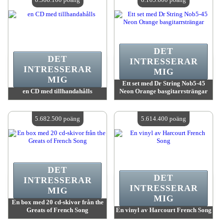
DET
DET
INTRESSERAR
INTRESSERAR
MIG
MIG
Ett set med Dr String Nob5-45
en CD med tillhandahålls
Neon Orange basgitarrsträngar
värde:
6 366 100 poäng
värde:
6 165 600 poäng
Antal tillgängliga:
4
Antal tillgängliga:
4
5.682.500 poäng
5.614.400 poäng
DET
DET
INTRESSERAR
INTRESSERAR
MIG
MIG
En box med 20 cd-skivor från the
Greats of French Song
En vinyl av Harcourt French Song