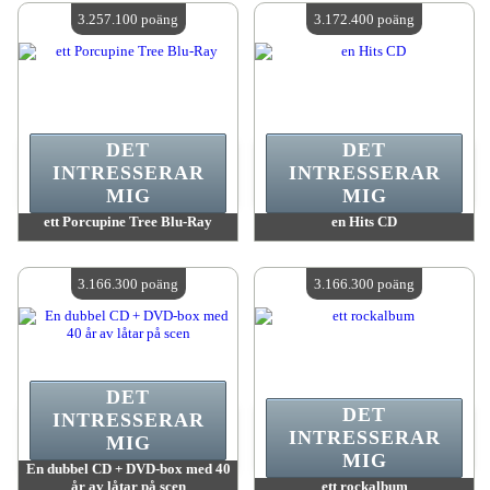
Antal tillgängliga:
4
Antal tillgängliga:
4
3.257.100 poäng
3.172.400 poäng
DET
DET
INTRESSERAR
INTRESSERAR
MIG
MIG
ett Porcupine Tree Blu-Ray
en Hits CD
värde:
3 257 100 poäng
värde:
3 172 400 poäng
Antal tillgängliga:
4
Antal tillgängliga:
4
3.166.300 poäng
3.166.300 poäng
DET
DET
INTRESSERAR
INTRESSERAR
MIG
MIG
En dubbel CD + DVD-box med 40
år av låtar på scen
ett rockalbum