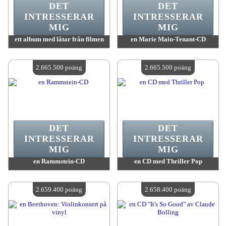
DET
DET
INTRESSERAR
INTRESSERAR
MIG
MIG
ett album med låtar från filmen
en Marie Main-Tenant-CD
värde:
2 698 000 poäng
värde:
2 694 000 poäng
Antal tillgängliga:
4
Antal tillgängliga:
4
2.665.500 poäng
2.665.500 poäng
DET
DET
INTRESSERAR
INTRESSERAR
MIG
MIG
en Rammstein-CD
en CD med Thriller Pop
värde:
2 665 500 poäng
värde:
2 665 500 poäng
Antal tillgängliga:
4
Antal tillgängliga:
4
2.659.400 poäng
2.658.400 poäng