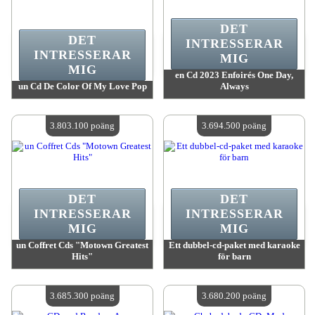
DET
DET
INTRESSERAR
INTRESSERAR
MIG
MIG
en Cd 2023 Enfoirés One Day,
un Cd De Color Of My Love Pop
Always
värde:
3 826 500 poäng
värde:
3 804 200 poäng
Antal tillgängliga:
4
Antal tillgängliga:
4
3.803.100 poäng
3.694.500 poäng
DET
DET
INTRESSERAR
INTRESSERAR
MIG
MIG
un Coffret Cds "Motown Greatest
Ett dubbel-cd-paket med karaoke
Hits"
för barn
värde:
3 803 100 poäng
värde:
3 694 500 poäng
Antal tillgängliga:
4
Antal tillgängliga:
4
3.685.300 poäng
3.680.200 poäng