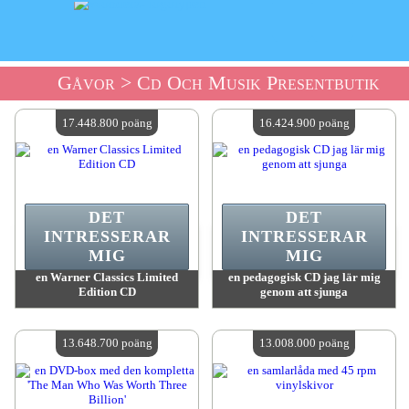
Gåvor
> Cd Och Musik Presentbutik
17.448.800 poäng
16.424.900 poäng
DET
DET
INTRESSERAR
INTRESSERAR
MIG
MIG
en Warner Classics Limited
en pedagogisk CD jag lär mig
Edition CD
genom att sjunga
värde:
17 448 800 poäng
värde:
16 424 900 poäng
Antal tillgängliga:
4
Antal tillgängliga:
4
13.648.700 poäng
13.008.000 poäng