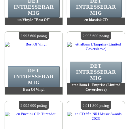
DET
DET
INTRESSERAR
INTRESSERAR
MIG
MIG
un Vinyle "Best Of"
en klassisk CD
värde:
2 995 600 poäng
värde:
2 995 600 poäng
Antal tillgängliga:
4
Antal tillgängliga:
4
2.995.600 poäng
2.995.600 poäng
DET
DET
INTRESSERAR
INTRESSERAR
MIG
MIG
ett album L'Emprise (Limited
Best Of Vinyl
Coversleeve)
värde:
2 995 600 poäng
värde:
2 995 600 poäng
Antal tillgängliga:
4
Antal tillgängliga:
4
2.995.600 poäng
2.911.300 poäng