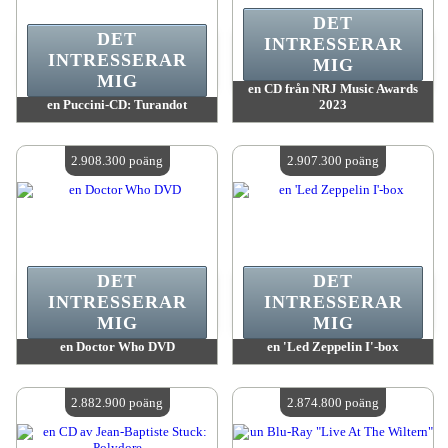
DET
DET
INTRESSERAR
INTRESSERAR
MIG
MIG
en CD från NRJ Music Awards
en Puccini-CD: Turandot
2023
värde:
2 995 600 poäng
värde:
2 911 300 poäng
Antal tillgängliga:
4
Antal tillgängliga:
4
2.908.300 poäng
2.907.300 poäng
DET
DET
INTRESSERAR
INTRESSERAR
MIG
MIG
en Doctor Who DVD
en 'Led Zeppelin I'-box
värde:
2 908 300 poäng
värde:
2 907 300 poäng
Antal tillgängliga:
4
Antal tillgängliga:
4
2.882.900 poäng
2.874.800 poäng