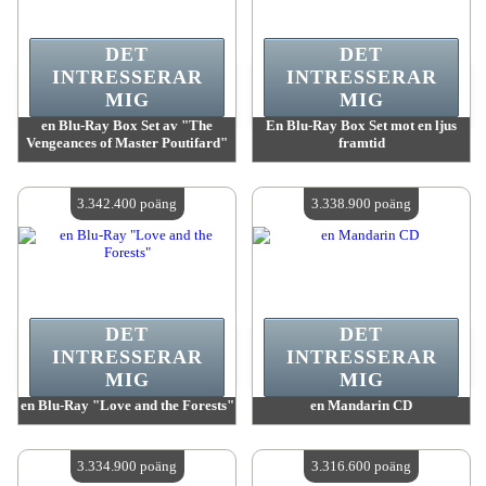
DET
DET
INTRESSERAR
INTRESSERAR
MIG
MIG
en Blu-Ray Box Set av "The
En Blu-Ray Box Set mot en ljus
Vengeances of Master Poutifard"
framtid
värde:
3 342 400 poäng
värde:
3 342 400 poäng
Antal tillgängliga:
4
Antal tillgängliga:
4
3.342.400 poäng
3.338.900 poäng
DET
DET
INTRESSERAR
INTRESSERAR
MIG
MIG
en Blu-Ray "Love and the Forests"
en Mandarin CD
värde:
3 342 400 poäng
värde:
3 338 900 poäng
Antal tillgängliga:
4
Antal tillgängliga:
4
3.334.900 poäng
3.316.600 poäng