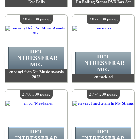
Eye Falls
En Rolling Stones DVD Box Set
värde:
2 826 000 poäng
värde:
2 826 000 poäng
Antal tillgängliga:
4
Antal tillgängliga:
4
2.826.000 poäng
2.822.700 poäng
DET
DET
INTRESSERAR
INTRESSERAR
MIG
MIG
en vinyl från Nrj Music Awards
2023
en rock-cd
värde:
2 826 000 poäng
värde:
2 822 700 poäng
Antal tillgängliga:
4
Antal tillgängliga:
4
2.780.300 poäng
2.774.200 poäng
DET
DET
INTRESSERAR
INTRESSERAR