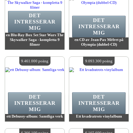
DET
DET
INTRESSERAR
INTRESSERAR
MIG
MIG
en Blu-Ray Box Set Star Wars The
Skywalker Saga - kompletta 9
en CD av Jean-Pax Méfret på
filmer
Olympia (dubbel-CD)
värde:
10 110 300 poäng
värde:
9 940 500 poäng
Antal tillgängliga:
4
Antal tillgängliga:
4
9.461.000 poäng
9.093.300 poäng
DET
DET
INTRESSERAR
INTRESSERAR
MIG
MIG
ett Debussy-album: Samtliga verk
Ett kvadratrots vinylalbum
värde:
9 461 000 poäng
värde:
9 093 300 poäng
Antal tillgängliga:
4
Antal tillgängliga:
4
6.366.100 poäng
6.165.600 poäng