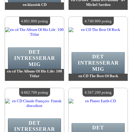
en klassisk CD
Michel Sardou
värde:
4 895 300 poäng
värde:
4 830 300 poäng
Antal tillgängliga:
4
Antal tillgängliga:
4
4.801.800 poäng
4.740.900 poäng
DET
DET
INTRESSERAR
INTRESSERAR
MIG
MIG
en cd The Album Of His Life: 100
Titlar
en CD The Best Of Rock
värde:
4 801 800 poäng
värde:
4 740 900 poäng
Antal tillgängliga:
4
Antal tillgängliga:
4
4.662.700 poäng
4.567.200 poäng
DET
DET
INTRESSERAR