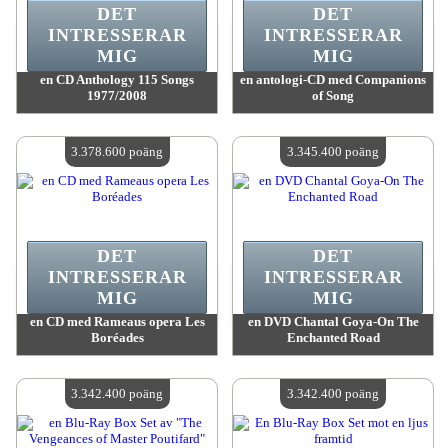
DET
DET
INTRESSERAR
INTRESSERAR
MIG
MIG
en CD Anthology 115 Songs
en antologi-CD med Companions
1977/2008
of Song
värde:
3 384 700 poäng
värde:
3 384 700 poäng
Antal tillgängliga:
4
Antal tillgängliga:
4
3.378.600 poäng
3.345.400 poäng
DET
DET
INTRESSERAR
INTRESSERAR
MIG
MIG
en CD med Rameaus opera Les
en DVD Chantal Goya-On The
Boréades
Enchanted Road
värde:
3 378 600 poäng
värde:
3 345 400 poäng
Antal tillgängliga:
4
Antal tillgängliga:
4
3.342.400 poäng
3.342.400 poäng