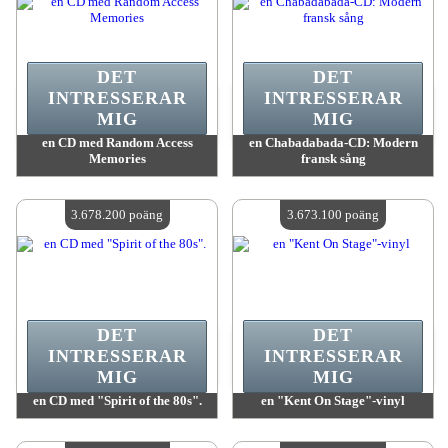
DET
DET
INTRESSERAR
INTRESSERAR
MIG
MIG
en CD med Random Access
en Chabadabada-CD: Modern
Memories
fransk sång
värde:
3 685 300 poäng
värde:
3 680 200 poäng
Antal tillgängliga:
4
Antal tillgängliga:
4
3.678.200 poäng
3.673.100 poäng
DET
DET
INTRESSERAR
INTRESSERAR
MIG
MIG
en CD med "Spirit of the 80s".
en "Kent On Stage"-vinyl
värde:
3 678 200 poäng
värde:
3 673 100 poäng
Antal tillgängliga:
4
Antal tillgängliga:
4