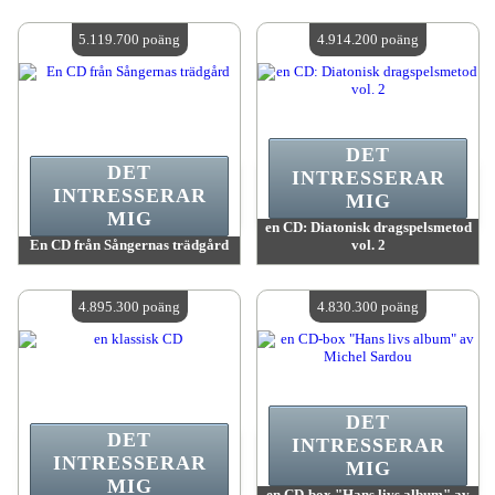
värde:
5 682 500 poäng
värde:
5 614 400 poäng
Antal tillgängliga:
4
Antal tillgängliga:
4
5.119.700 poäng
4.914.200 poäng
DET
DET
INTRESSERAR
INTRESSERAR
MIG
MIG
en CD: Diatonisk dragspelsmetod
En CD från Sångernas trädgård
vol. 2
värde:
5 119 700 poäng
värde:
4 914 200 poäng
Antal tillgängliga:
4
Antal tillgängliga:
4
4.895.300 poäng
4.830.300 poäng
DET
DET
INTRESSERAR
INTRESSERAR
MIG
MIG
en CD-box "Hans livs album" av