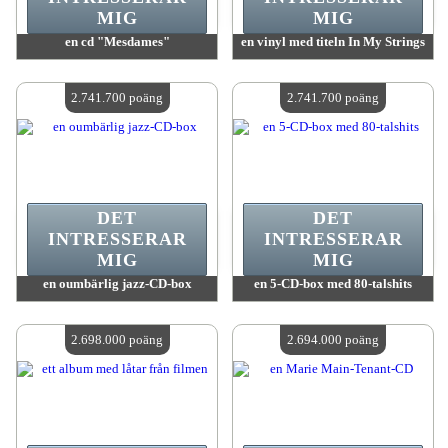
MIG
MIG
en cd "Mesdames"
en vinyl med titeln In My Strings
värde:
2 780 300 poäng
värde:
2 774 200 poäng
Antal tillgängliga:
4
Antal tillgängliga:
4
2.741.700 poäng
2.741.700 poäng
DET
DET
INTRESSERAR
INTRESSERAR
MIG
MIG
en oumbärlig jazz-CD-box
en 5-CD-box med 80-talshits
värde:
2 741 700 poäng
värde:
2 741 700 poäng
Antal tillgängliga:
4
Antal tillgängliga:
4
2.698.000 poäng
2.694.000 poäng