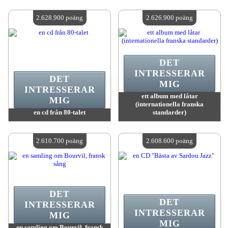
värde:
2 647 200 poäng
värde:
2 637 100 poäng
Antal tillgängliga:
4
Antal tillgängliga:
4
2.628.900 poäng
2.626.900 poäng
DET
INTRESSERAR
DET
MIG
INTRESSERAR
ett album med låtar
MIG
(internationella franska
en cd från 80-talet
standarder)
värde:
2 628 900 poäng
värde:
2 626 900 poäng
Antal tillgängliga:
4
Antal tillgängliga:
4
2.610.700 poäng
2.608.600 poäng
DET
DET
INTRESSERAR
INTRESSERAR
MIG
MIG
en samling om Bourvil, fransk