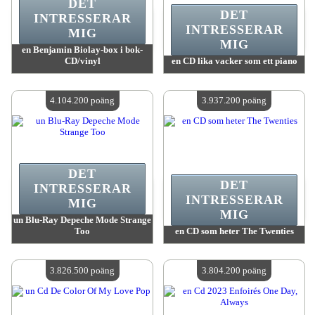
DET
DET
INTRESSERAR
INTRESSERAR
MIG
MIG
en Benjamin Biolay-box i bok-
CD/vinyl
en CD lika vacker som ett piano
värde:
4 158 900 poäng
värde:
4 129 400 poäng
Antal tillgängliga:
4
Antal tillgängliga:
4
4.104.200 poäng
3.937.200 poäng
DET
DET
INTRESSERAR
INTRESSERAR
MIG
MIG
un Blu-Ray Depeche Mode Strange
Too
en CD som heter The Twenties
värde:
4 104 200 poäng
värde:
3 937 200 poäng
Antal tillgängliga:
4
Antal tillgängliga:
4
3.826.500 poäng
3.804.200 poäng