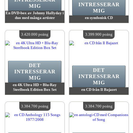
INTRESSERAR
MIG
MIG
En DVD-box av Johnny Hallyday i
duo med många artister
en symfonisk CD
värde:
3 438 900 poäng
värde:
3 425 100 poäng
Antal tillgängliga:
4
Antal tillgängliga:
4
3.420.000 poäng
3.399.900 poäng
DET
DET
INTRESSERAR
INTRESSERAR
MIG
MIG
en 4K Ultra HD + Blu-Ray
Steelbook Edition Box Set
en CD från Il Bajazet
värde:
3 420 000 poäng
värde:
3 399 900 poäng
Antal tillgängliga:
4
Antal tillgängliga:
4
3.384.700 poäng
3.384.700 poäng