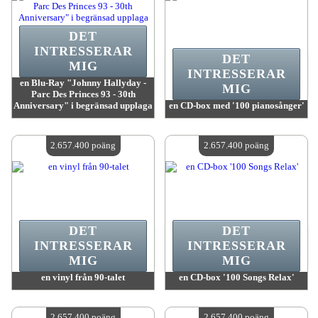
DET
INTRESSERAR
DET
MIG
INTRESSERAR
en Blu-Ray "Johnny Hallyday -
MIG
Parc Des Princes 93 - 30th
Anniversary" i begränsad upplaga
en CD-box med '100 pianosånger'
värde:
2 657 400 poäng
värde:
2 657 400 poäng
Antal tillgängliga:
4
Antal tillgängliga:
4
2.657.400 poäng
2.657.400 poäng
DET
DET
INTRESSERAR
INTRESSERAR
MIG
MIG
en vinyl från 90-talet
en CD-box '100 Songs Relax'
värde:
2 657 400 poäng
värde:
2 657 400 poäng
Antal tillgängliga:
4
Antal tillgängliga:
4
2.657.400 poäng
2.657.400 poäng