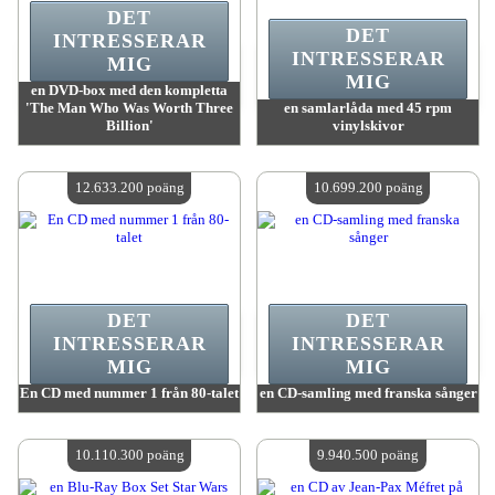
DET
DET
INTRESSERAR
INTRESSERAR
MIG
MIG
en DVD-box med den kompletta
'The Man Who Was Worth Three
en samlarlåda med 45 rpm
Billion'
vinylskivor
värde:
13 648 700 poäng
värde:
13 008 000 poäng
Antal tillgängliga:
4
Antal tillgängliga:
4
12.633.200 poäng
10.699.200 poäng
DET
DET
INTRESSERAR
INTRESSERAR
MIG
MIG
En CD med nummer 1 från 80-talet
en CD-samling med franska sånger
värde:
12 633 200 poäng
värde:
10 699 200 poäng
Antal tillgängliga:
4
Antal tillgängliga:
4
10.110.300 poäng
9.940.500 poäng