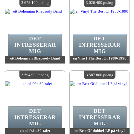
3.673.100 poäng
3.626.400 poäng
DET
DET
INTRESSERAR
INTRESSERAR
MIG
MIG
ett Bohemian Rhapsody Band
en Vinyl The Best Of 1980-1990
värde:
3 673 100 poäng
värde:
3 626 400 poäng
Antal tillgängliga:
4
Antal tillgängliga:
4
3.594.900 poäng
3.587.800 poäng
DET
DET
INTRESSERAR
INTRESSERAR
MIG
MIG
en cd från 80-talet
en Best Of-dubbel-LP på vinyl