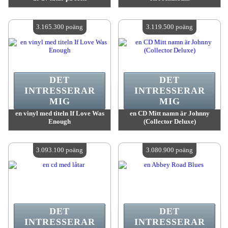
värde:
3 166 300 poäng
värde:
3 166 300 poäng
Antal tillgängliga:
4
Antal tillgängliga:
4
3.165.300 poäng
3.119.500 poäng
DET
DET
INTRESSERAR
INTRESSERAR
MIG
MIG
en vinyl med titeln If Love Was
en CD Mitt namn är Johnny
Enough
(Collector Deluxe)
värde:
3 165 300 poäng
värde:
3 119 500 poäng
Antal tillgängliga:
4
Antal tillgängliga:
4
3.093.100 poäng
3.080.900 poäng
DET
DET
INTRESSERAR
INTRESSERAR