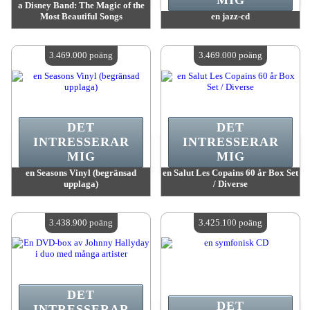
MIG
a Disney Band: The Magic of the
Most Beautiful Songs
en jazz-cd
värde:
3 503 500 poäng
värde:
3 503 500 poäng
Antal tillgängliga:
4
Antal tillgängliga:
4
3.469.000 poäng
3.469.000 poäng
DET
DET
INTRESSERAR
INTRESSERAR
MIG
MIG
en Seasons Vinyl (begränsad
en Salut Les Copains 60 år Box Set
upplaga)
/ Diverse
värde:
3 469 000 poäng
värde:
3 469 000 poäng
Antal tillgängliga:
4
Antal tillgängliga:
4
3.438.900 poäng
3.425.100 poäng
DET
DET
INTRESSERAR