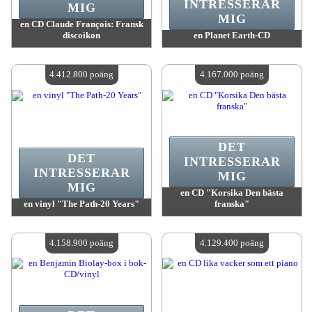
INTRESSERAR
MIG
MIG
en CD Claude François: Fransk
discoikon
en Planet Earth-CD
värde:
4 662 700 poäng
värde:
4 567 200 poäng
Antal tillgängliga:
4
Antal tillgängliga:
4
4.412.800 poäng
4.167.000 poäng
DET
DET
INTRESSERAR
INTRESSERAR
MIG
MIG
en CD "Korsika Den bästa
en vinyl "The Path-20 Years"
franska"
värde:
4 412 800 poäng
värde:
4 167 000 poäng
Antal tillgängliga:
4
Antal tillgängliga:
4
4.158.900 poäng
4.129.400 poäng