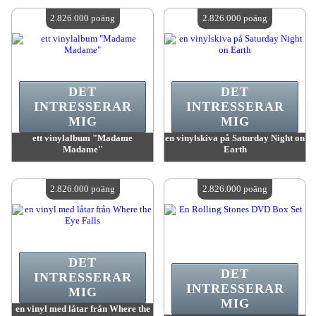
Antal tillgängliga:
4
Antal tillgängliga:
4
2.826.000 poäng
2.826.000 poäng
DET
DET
INTRESSERAR
INTRESSERAR
MIG
MIG
ett vinylalbum "Madame
en vinylskiva på Saturday Night on
Madame"
Earth
värde:
2 826 000 poäng
värde:
2 826 000 poäng
Antal tillgängliga:
4
Antal tillgängliga:
4
2.826.000 poäng
2.826.000 poäng
DET
DET
INTRESSERAR
INTRESSERAR
MIG
MIG
en vinyl med låtar från Where the