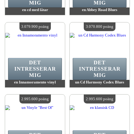
MIG
MIG
en cd med låtar
en Abbey Road Blues
värde:
3 093 100 poäng
värde:
3 080 900 poäng
Antal tillgängliga:
4
Antal tillgängliga:
4
3.079.900 poäng
3.070.800 poäng
DET
DET
INTRESSERAR
INTRESSERAR
MIG
MIG
en Innamoramento vinyl
un Cd Harmony Codex Blues
värde:
3 079 900 poäng
värde:
3 070 800 poäng
Antal tillgängliga:
4
Antal tillgängliga:
4
2.995.600 poäng
2.995.600 poäng