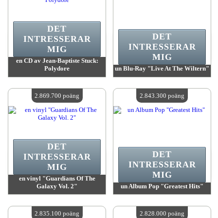
DET
DET
INTRESSERAR
INTRESSERAR
MIG
MIG
en CD av Jean-Baptiste Stuck:
Polydore
un Blu-Ray "Live At The Wiltern"
värde:
2 882 900 poäng
värde:
2 874 800 poäng
Antal tillgängliga:
4
Antal tillgängliga:
4
2.869.700 poäng
2.843.300 poäng
DET
DET
INTRESSERAR
INTRESSERAR
MIG
MIG
en vinyl "Guardians Of The
Galaxy Vol. 2"
un Album Pop "Greatest Hits"
värde:
2 869 700 poäng
värde:
2 843 300 poäng
Antal tillgängliga:
4
Antal tillgängliga:
4
2.835.100 poäng
2.828.000 poäng