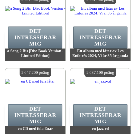
DET
DET
INTRESSERAR
INTRESSERAR
MIG
MIG
a Song 2 Bis [Disc Book Version -
Ett album med låtar av Les
Limited Edition]
Enfoirés 2024, Vi är 35 år gamla
värde:
2 657 400 poäng
värde:
2 657 400 poäng
Antal tillgängliga:
4
Antal tillgängliga:
4
2.647.200 poäng
2.637.100 poäng
DET
DET
INTRESSERAR
INTRESSERAR
MIG
MIG
en CD med fula låtar
en jazz-cd