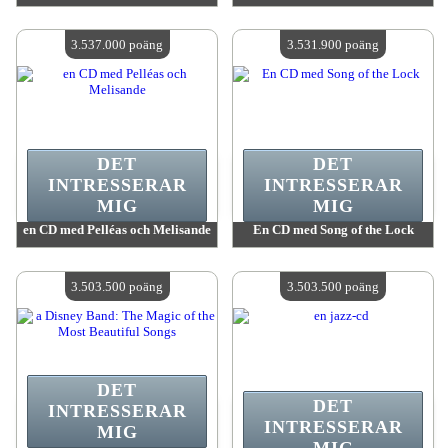
värde:
3 594 900 poäng
värde:
3 587 800 poäng
Antal tillgängliga:
4
Antal tillgängliga:
4
3.537.000 poäng
3.531.900 poäng
DET
DET
INTRESSERAR
INTRESSERAR
MIG
MIG
en CD med Pelléas och Melisande
En CD med Song of the Lock
värde:
3 537 000 poäng
värde:
3 531 900 poäng
Antal tillgängliga:
4
Antal tillgängliga:
4
3.503.500 poäng
3.503.500 poäng
DET
DET
INTRESSERAR
INTRESSERAR
MIG