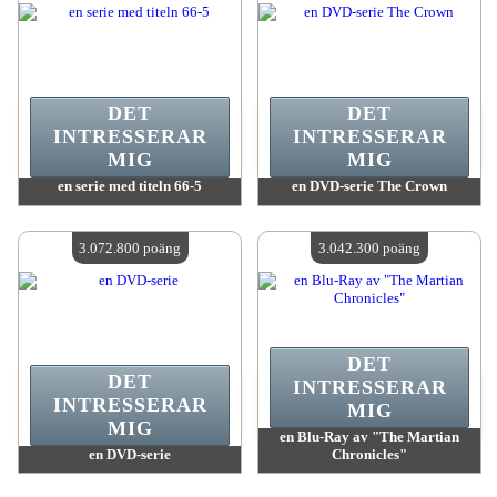
DET
DET
INTRESSERAR
INTRESSERAR
MIG
MIG
en serie med titeln 66-5
en DVD-serie The Crown
värde:
3 079 900 poäng
värde:
3 079 900 poäng
Antal tillgängliga:
4
Antal tillgängliga:
4
3.072.800 poäng
3.042.300 poäng
DET
DET
INTRESSERAR
INTRESSERAR
MIG
MIG
en Blu-Ray av "The Martian
en DVD-serie
Chronicles"
värde:
3 072 800 poäng
värde:
3 042 300 poäng