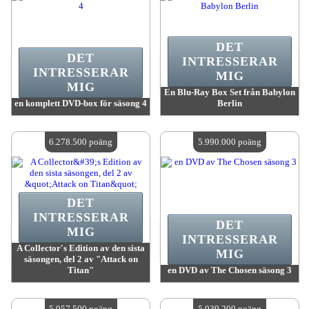
DET
DET
INTRESSERAR
INTRESSERAR
MIG
MIG
En Blu-Ray Box Set från Babylon
en komplett DVD-box för säsong 4
Berlin
värde:
7 986 200 poäng
värde:
6 785 400 poäng
Antal tillgängliga:
4
Antal tillgängliga:
4
6.278.500 poäng
5.990.000 poäng
DET
INTRESSERAR
DET
MIG
INTRESSERAR
A Collector's Edition av den sista
MIG
säsongen, del 2 av "Attack on
Titan"
en DVD av The Chosen säsong 3
värde:
6 278 500 poäng
värde:
5 990 000 poäng
Antal tillgängliga:
4
Antal tillgängliga:
4
5.957.500 poäng
5.939.200 poäng