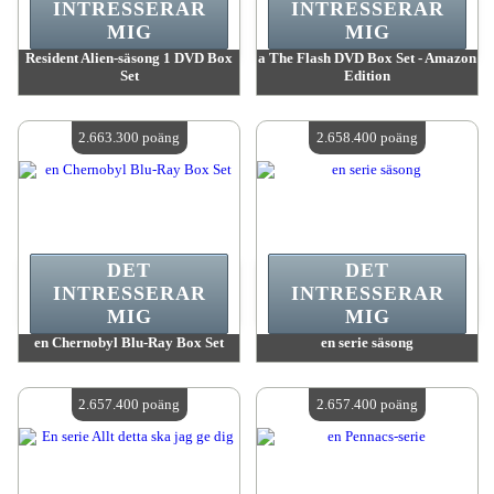
INTRESSERAR
INTRESSERAR
MIG
MIG
Resident Alien-säsong 1 DVD Box
a The Flash DVD Box Set - Amazon
Set
Edition
värde:
2 792 300 poäng
värde:
2 663 500 poäng
Antal tillgängliga:
4
Antal tillgängliga:
4
2.663.300 poäng
2.658.400 poäng
DET
DET
INTRESSERAR
INTRESSERAR
MIG
MIG
en Chernobyl Blu-Ray Box Set
en serie säsong
värde:
2 663 300 poäng
värde:
2 658 400 poäng
Antal tillgängliga:
4
Antal tillgängliga:
4
2.657.400 poäng
2.657.400 poäng