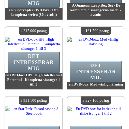
MIG
A Quantum Leap Box Set - De
en Supercopter DVD-box - Den
kompletta 5 säsongerna med 97
kompletta serien (80 avsnitt)
avsnitt
värde:
4 247 000 poäng
värde:
4 247 000 poäng
Antal tillgängliga:
4
Antal tillgängliga:
4
4.247.000 poäng
4.161.700 poäng
DET
INTRESSERAR
DET
MIG
INTRESSERAR
en DVD-box HPI: High Intellectual
MIG
Potential - Kompletta säsonger 1
till 3
en DVD-box, Med vänlig hälsning
värde:
4 247 000 poäng
värde:
4 161 700 poäng
Antal tillgängliga:
4
Antal tillgängliga:
4
3.931.100 poäng
3.927.100 poäng