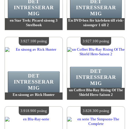
DET
DET
INTRESSERAR
INTRESSERAR
MIG
MIG
en Star Trek: Picard säsong 3
En DVD-box för kärleken till risk-
Steelbook
säsonger 1 till 2
värde:
3 931 100 poäng
värde:
3 927 100 poäng
Antal tillgängliga:
4
Antal tillgängliga:
4
3.927.100 poäng
3.927.100 poäng
DET
DET
INTRESSERAR
INTRESSERAR
MIG
MIG
un Coffret Blu-Ray Rising Of The
En säsong av Rick Hunter
Shield Hero-Saison 2
värde:
3 927 100 poäng
värde:
3 927 100 poäng
Antal tillgängliga:
4
Antal tillgängliga:
4
3.918.900 poäng
3.828.300 poäng