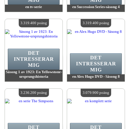
MIG
MIG
en tv-serie
en Succession Series-säsong 4
värde:
3 503 500 poäng
värde:
3 319 400 poäng
Antal tillgängliga:
4
Antal tillgängliga:
4
3.319.400 poäng
3.319.400 poäng
DET
DET
INTRESSERAR
INTRESSERAR
MIG
MIG
Säsong 1 av 1923: En Yellowstone-
ursprungshistoria
en Alex Hugo DVD - Säsong 8
värde:
3 319 400 poäng
värde:
3 319 400 poäng
Antal tillgängliga:
4
Antal tillgängliga:
4
3.236.200 poäng
3.079.900 poäng
DET
DET