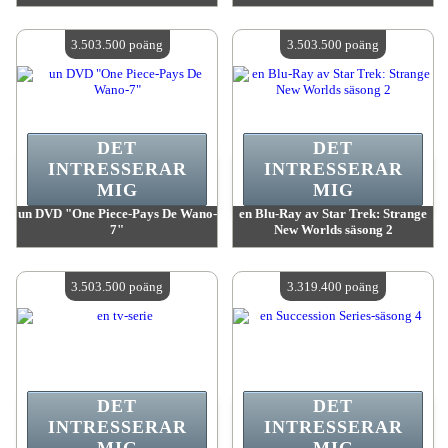
värde:
3 503 500 poäng
värde:
3 503 500 poäng
Antal tillgängliga:
4
Antal tillgängliga:
4
3.503.500 poäng
3.503.500 poäng
DET
DET
INTRESSERAR
INTRESSERAR
MIG
MIG
un DVD "One Piece-Pays De Wano-
en Blu-Ray av Star Trek: Strange
7"
New Worlds säsong 2
värde:
3 503 500 poäng
värde:
3 503 500 poäng
Antal tillgängliga:
4
Antal tillgängliga:
4
3.503.500 poäng
3.319.400 poäng
DET
DET
INTRESSERAR
INTRESSERAR