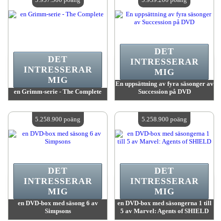
DET
DET
INTRESSERAR
INTRESSERAR
MIG
MIG
En uppsättning av fyra säsonger av
en Grimm-serie - The Complete
Succession på DVD
värde:
5 957 500 poäng
värde:
5 939 200 poäng
Antal tillgängliga:
4
Antal tillgängliga:
4
5.258.900 poäng
5.258.900 poäng
DET
DET
INTRESSERAR
INTRESSERAR
MIG
MIG
en DVD-box med säsong 6 av
en DVD-box med säsongerna 1 till
Simpsons
5 av Marvel: Agents of SHIELD