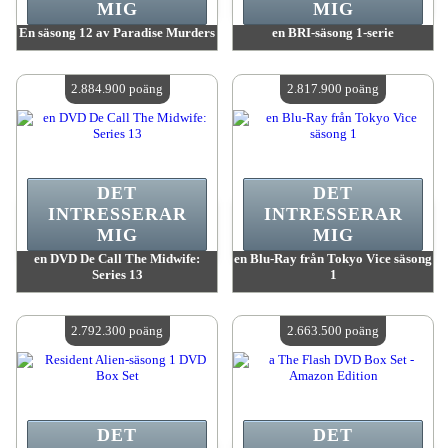
MIG
MIG
En säsong 12 av Paradise Murders
en BRI-säsong 1-serie
värde:
2 895 900 poäng
värde:
2 895 900 poäng
Antal tillgängliga:
4
Antal tillgängliga:
4
2.884.900 poäng
2.817.900 poäng
DET
DET
INTRESSERAR
INTRESSERAR
MIG
MIG
en DVD De Call The Midwife:
en Blu-Ray från Tokyo Vice säsong
Series 13
1
värde:
2 884 900 poäng
värde:
2 817 900 poäng
Antal tillgängliga:
4
Antal tillgängliga:
4
2.792.300 poäng
2.663.500 poäng
DET
DET