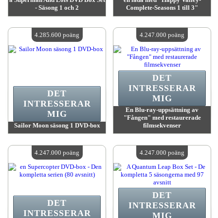
- Säsong 1 och 2
Complete-Seasons 1 till 3"
värde:
4 338 400 poäng
värde:
4 338 400 poäng
Antal tillgängliga:
4
Antal tillgängliga:
4
4.285.600 poäng
4.247.000 poäng
DET
INTRESSERAR
DET
MIG
INTRESSERAR
En Blu-ray-uppsättning av
MIG
"Fången" med restaurerade
Sailor Moon säsong 1 DVD-box
filmsekvenser
värde:
4 285 600 poäng
värde:
4 247 000 poäng
Antal tillgängliga:
4
Antal tillgängliga:
4
4.247.000 poäng
4.247.000 poäng
DET
DET
INTRESSERAR
INTRESSERAR
MIG