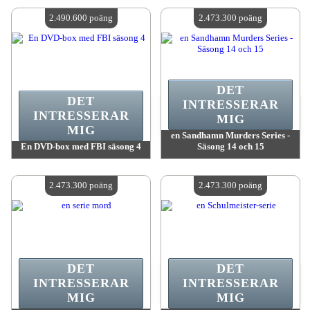
Antal tillgängliga:
4
Antal tillgängliga:
4
2.490.600 poäng
2.473.300 poäng
DET
DET
INTRESSERAR
INTRESSERAR
MIG
MIG
en Sandhamn Murders Series -
En DVD-box med FBI säsong 4
Säsong 14 och 15
värde:
2 490 600 poäng
värde:
2 473 300 poäng
Antal tillgängliga:
4
Antal tillgängliga:
4
2.473.300 poäng
2.473.300 poäng
DET
DET
INTRESSERAR
INTRESSERAR
MIG
MIG