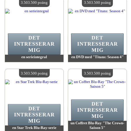
3.503.500 poäng
3.503.500 poäng
DET
DET
INTRESSERAR
INTRESSERAR
MIG
MIG
en serieintegral
en DVD med "Titans: Season 4"
värde:
3 503 500 poäng
värde:
3 503 500 poäng
Antal tillgängliga:
4
Antal tillgängliga:
4
3.503.500 poäng
3.503.500 poäng
DET
DET
INTRESSERAR
INTRESSERAR
MIG
MIG
un Coffret Blu-Ray "The Crown-
en Star Trek Blu-Ray-serie
Saison 5"