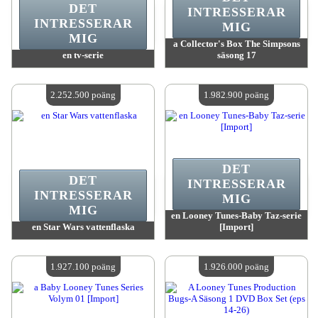
DET
INTRESSERAR
INTRESSERAR
MIG
MIG
a Collector's Box The Simpsons
en tv-serie
säsong 17
värde:
2 403 400 poäng
värde:
2 403 400 poäng
Antal tillgängliga:
4
Antal tillgängliga:
4
2.252.500 poäng
1.982.900 poäng
DET
DET
INTRESSERAR
INTRESSERAR
MIG
MIG
en Looney Tunes-Baby Taz-serie
en Star Wars vattenflaska
[Import]
värde:
2 252 500 poäng
värde:
1 982 900 poäng
Antal tillgängliga:
4
Antal tillgängliga:
4
1.927.100 poäng
1.926.000 poäng