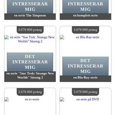
INTRESSERAR
INTRESSERAR
MIG
MIG
en serie The Simpsons
en komplett serie
värde:
3 236 200 poäng
värde:
3 079 900 poäng
Antal tillgängliga:
4
Antal tillgängliga:
4
3.079.900 poäng
3.079.900 poäng
DET
DET
INTRESSERAR
INTRESSERAR
MIG
MIG
en serie "Star Trek: Strange New
Worlds" Säsong 2
en Blu-Ray-serie
värde:
3 079 900 poäng
värde:
3 079 900 poäng
Antal tillgängliga:
4
Antal tillgängliga:
4
3.079.900 poäng
3.079.900 poäng