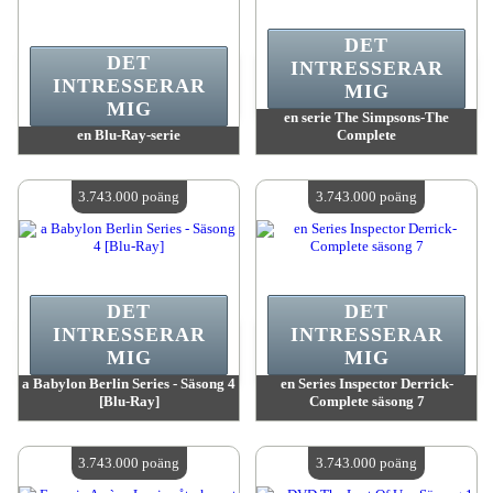
DET
DET
INTRESSERAR
INTRESSERAR
MIG
MIG
en serie The Simpsons-The
en Blu-Ray-serie
Complete
värde:
3 918 900 poäng
värde:
3 828 300 poäng
Antal tillgängliga:
4
Antal tillgängliga:
4
3.743.000 poäng
3.743.000 poäng
DET
DET
INTRESSERAR
INTRESSERAR
MIG
MIG
a Babylon Berlin Series - Säsong 4
en Series Inspector Derrick-
[Blu-Ray]
Complete säsong 7
värde:
3 743 000 poäng
värde:
3 743 000 poäng
Antal tillgängliga:
4
Antal tillgängliga:
4
3.743.000 poäng
3.743.000 poäng