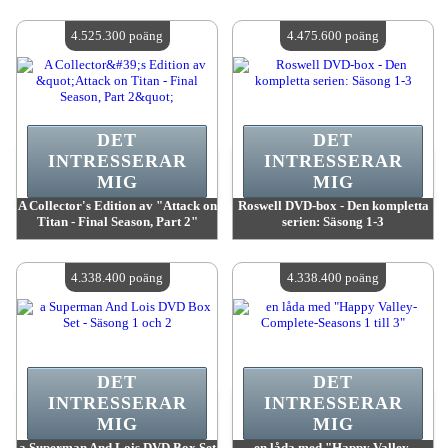
värde:
5 258 900 poäng
värde:
5 258 900 poäng
Antal tillgängliga:
4
Antal tillgängliga:
4
4.525.300 poäng
4.475.600 poäng
DET
DET
INTRESSERAR
INTRESSERAR
MIG
MIG
A Collector's Edition av "Attack on
Roswell DVD-box - Den kompletta
Titan - Final Season, Part 2"
serien: Säsong 1-3
värde:
4 525 300 poäng
värde:
4 475 600 poäng
Antal tillgängliga:
4
Antal tillgängliga:
4
4.338.400 poäng
4.338.400 poäng
DET
DET
INTRESSERAR
INTRESSERAR
MIG
MIG
a Superman And Lois DVD Box Set
en låda med "Happy Valley-