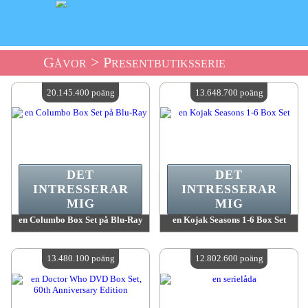
Gåvor
> Presentbutiksserie
20.145.400 poäng
13.648.700 poäng
DET
DET
INTRESSERAR
INTRESSERAR
MIG
MIG
en Columbo Box Set på Blu-Ray
en Kojak Seasons 1-6 Box Set
värde:
20 145 400 poäng
värde:
13 648 700 poäng
Antal tillgängliga:
4
Antal tillgängliga:
4
13.480.100 poäng
12.802.600 poäng