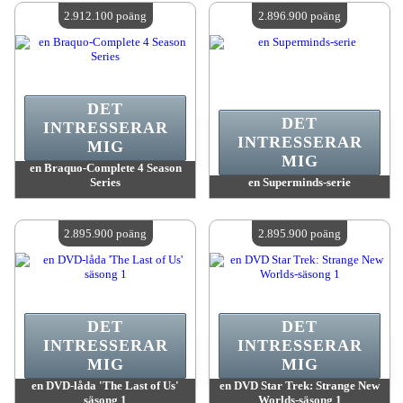
Antal tillgängliga:
4
Antal tillgängliga:
4
2.912.100 poäng
2.896.900 poäng
DET
DET
INTRESSERAR
INTRESSERAR
MIG
MIG
en Braquo-Complete 4 Season
Series
en Superminds-serie
värde:
2 912 100 poäng
värde:
2 896 900 poäng
Antal tillgängliga:
4
Antal tillgängliga:
4
2.895.900 poäng
2.895.900 poäng
DET
DET
INTRESSERAR
INTRESSERAR
MIG
MIG
en DVD-låda 'The Last of Us'
en DVD Star Trek: Strange New
säsong 1
Worlds-säsong 1