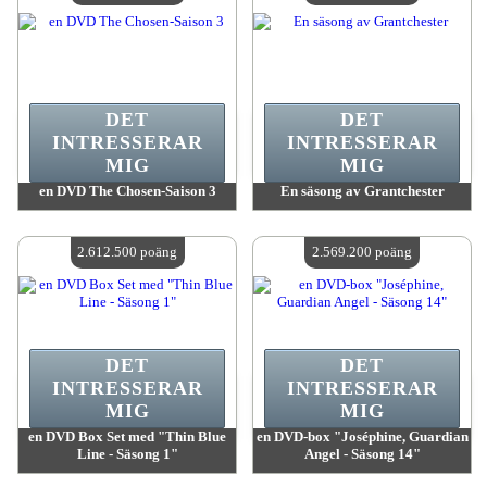
DET
DET
INTRESSERAR
INTRESSERAR
MIG
MIG
en DVD The Chosen-Saison 3
En säsong av Grantchester
värde:
2 657 400 poäng
värde:
2 657 400 poäng
Antal tillgängliga:
4
Antal tillgängliga:
4
2.612.500 poäng
2.569.200 poäng
DET
DET
INTRESSERAR
INTRESSERAR
MIG
MIG
en DVD Box Set med "Thin Blue
en DVD-box "Joséphine, Guardian
Line - Säsong 1"
Angel - Säsong 14"
värde:
2 612 500 poäng
värde:
2 569 200 poäng