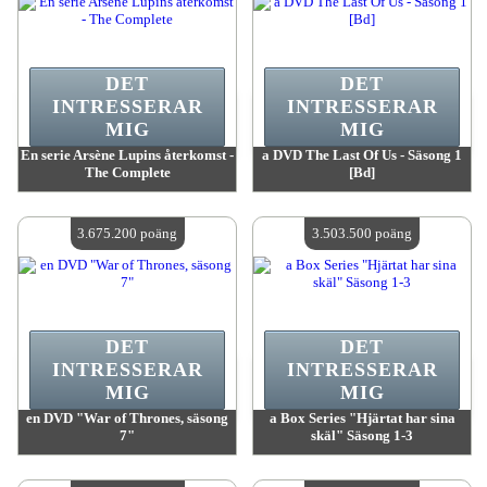
DET
DET
INTRESSERAR
INTRESSERAR
MIG
MIG
En serie Arsène Lupins återkomst -
a DVD The Last Of Us - Säsong 1
The Complete
[Bd]
värde:
3 743 000 poäng
värde:
3 743 000 poäng
Antal tillgängliga:
4
Antal tillgängliga:
4
3.675.200 poäng
3.503.500 poäng
DET
DET
INTRESSERAR
INTRESSERAR
MIG
MIG
en DVD "War of Thrones, säsong
a Box Series "Hjärtat har sina
7"
skäl" Säsong 1-3
värde:
3 675 200 poäng
värde:
3 503 500 poäng
Antal tillgängliga:
4
Antal tillgängliga:
4