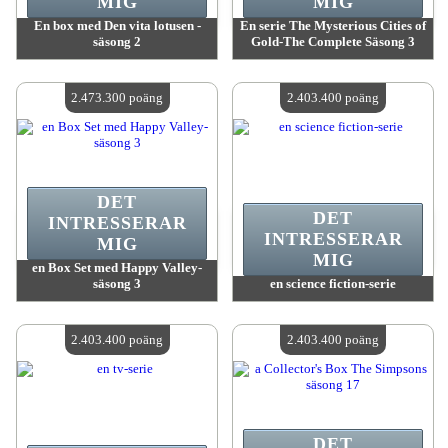
MIG
MIG
En box med Den vita lotusen -
En serie The Mysterious Cities of
säsong 2
Gold-The Complete Säsong 3
värde:
2 473 300 poäng
värde:
2 473 300 poäng
Antal tillgängliga:
4
Antal tillgängliga:
4
2.473.300 poäng
2.403.400 poäng
DET
DET
INTRESSERAR
INTRESSERAR
MIG
MIG
en Box Set med Happy Valley-
säsong 3
en science fiction-serie
värde:
2 473 300 poäng
värde:
2 403 400 poäng
Antal tillgängliga:
4
Antal tillgängliga:
4
2.403.400 poäng
2.403.400 poäng
DET