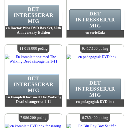
DET
DET
INTRESSERAR
INTRESSERAR
MIG
MIG
en Doctor Who DVD Box Set, 60th
Anniversary Edition
en serielåda
värde:
13 480 100 poäng
värde:
12 802 600 poäng
Antal tillgängliga:
4
Antal tillgängliga:
4
11.018.000 poäng
9.417.100 poäng
DET
DET
INTRESSERAR
INTRESSERAR
MIG
MIG
En komplett box med The Walking
Dead säsongerna 1-11
en pedagogisk DVD-box
värde:
11 018 000 poäng
värde:
9 417 100 poäng
Antal tillgängliga:
4
Antal tillgängliga:
4
7.986.200 poäng
6.785.400 poäng