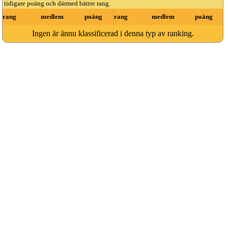
tidigare poäng och därmed bättre rang.
rang
medlem
poäng
rang
medlem
poäng
Ingen är ännu klassificerad i denna typ av ranking.