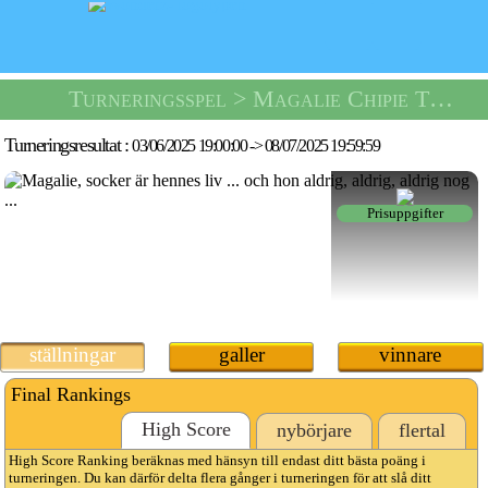
Turneringsspel
> Magalie Chipie Turnering -
Turneringsresultat :
03/06/2025 19:00:00
->
08/07/2025 19:59:59
Prisuppgifter
ställningar
galler
vinnare
Final Rankings
High Score
nybörjare
flertal
High Score Ranking beräknas med hänsyn till endast ditt bästa poäng i
turneringen. Du kan därför delta flera gånger i turneringen för att slå ditt