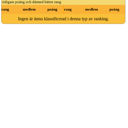
tidigare poäng och därmed bättre rang.
rang
medlem
poäng
rang
medlem
poäng
Ingen är ännu klassificerad i denna typ av ranking.