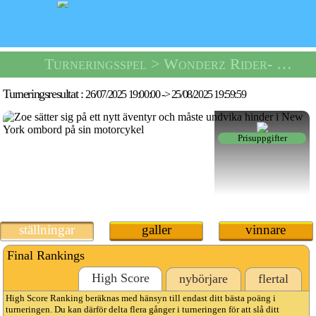
Turneringsspel
> Wonderz Rider- Turnering -
Turneringsresultat :
26/07/2025 19:00:00
->
25/08/2025 19:59:59
Prisuppgifter
ställningar
galler
vinnare
Final Rankings
High Score
nybörjare
flertal
High Score Ranking beräknas med hänsyn till endast ditt bästa poäng i
turneringen. Du kan därför delta flera gånger i turneringen för att slå ditt