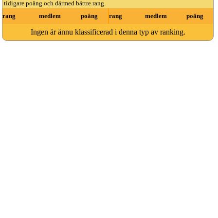
tidigare poäng och därmed bättre rang.
rang
medlem
poäng
rang
medlem
poäng
Ingen är ännu klassificerad i denna typ av ranking.