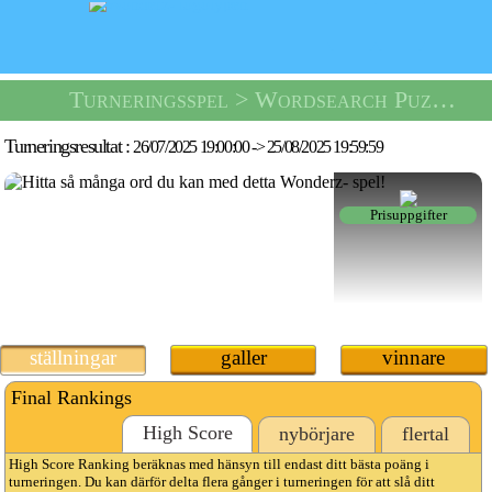
Turneringsspel
> Wordsearch Puzzle Tournament -
Turneringsresultat :
26/07/2025 19:00:00
->
25/08/2025 19:59:59
Prisuppgifter
ställningar
galler
vinnare
Final Rankings
High Score
nybörjare
flertal
High Score Ranking beräknas med hänsyn till endast ditt bästa poäng i
turneringen. Du kan därför delta flera gånger i turneringen för att slå ditt