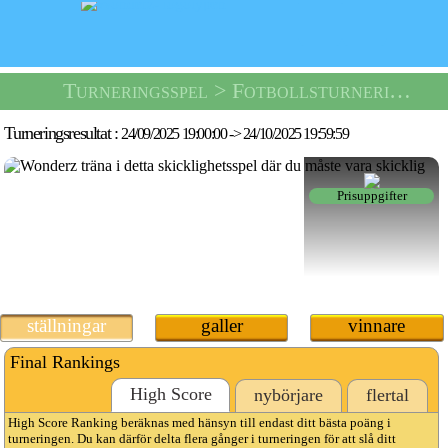
Turneringsspel
> Fotbollsturnering -
I
Turneringsresultat :
24/09/2025 19:00:00
->
24/10/2025 19:59:59
Prisuppgifter
ställningar
galler
vinnare
Final Rankings
High Score
nybörjare
flertal
High Score Ranking beräknas med hänsyn till endast ditt bästa poäng i
turneringen. Du kan därför delta flera gånger i turneringen för att slå ditt