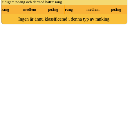
tidigare poäng och därmed bättre rang.
rang
medlem
poäng
rang
medlem
poäng
Ingen är ännu klassificerad i denna typ av ranking.