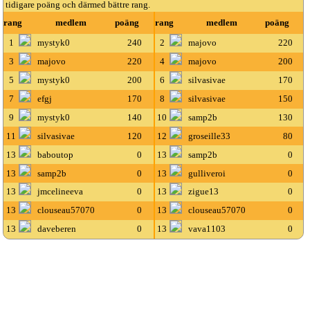
tidigare poäng och därmed bättre rang.
rang
medlem
poäng
rang
medlem
poäng
1
mystyk0
240
2
majovo
220
3
majovo
220
4
majovo
200
5
mystyk0
200
6
silvasivae
170
7
efgj
170
8
silvasivae
150
9
mystyk0
140
10
samp2b
130
11
silvasivae
120
12
groseille33
80
13
baboutop
0
13
samp2b
0
13
samp2b
0
13
gulliveroi
0
13
jmcelineeva
0
13
zigue13
0
13
clouseau57070
0
13
clouseau57070
0
13
daveberen
0
13
vava1103
0