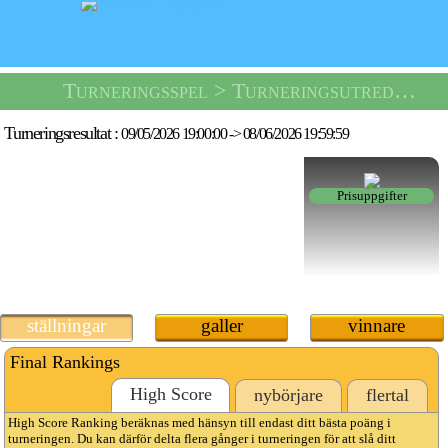
Turneringsspel
> Turneringsutredningsfil 862 -
Turneringsresultat :
09/05/2026 19:00:00
->
08/06/2026 19:59:59
Prisuppgifter
ställningar
galler
vinnare
Final Rankings
High Score
nybörjare
flertal
High Score Ranking beräknas med hänsyn till endast ditt bästa poäng i
turneringen. Du kan därför delta flera gånger i turneringen för att slå ditt