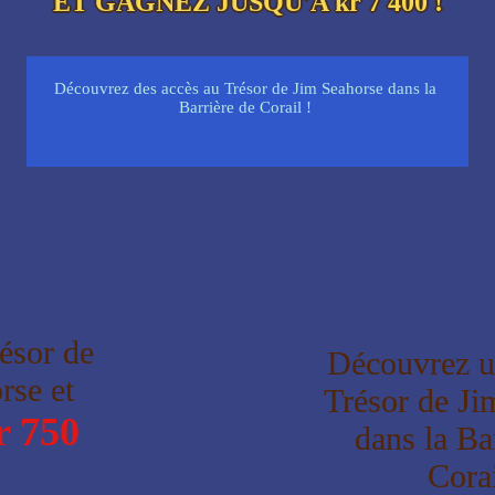
ET GAGNEZ JUSQU'A kr 7 400 !
Découvrez des accès au Trésor de Jim Seahorse dans la
Barrière de Corail !
ésor de
Découvrez u
rse et
Trésor de Ji
r 750
dans la Ba
Corai