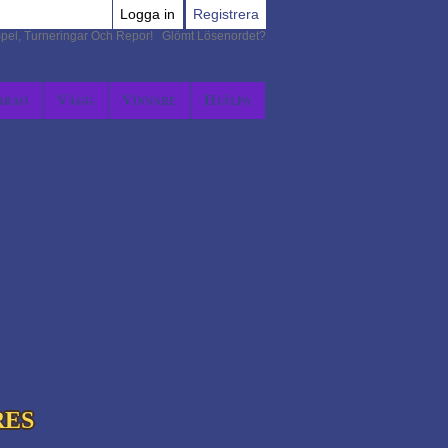
Logga in
Registrera
pel, Turneringar Och Repor!
Glömt Lösenordet?
arao
Vägg
Vinnare
Hjälpa
RES