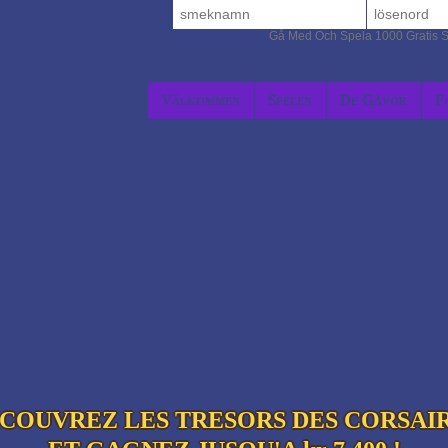
Gå Med Och Spela 1000 Gratis S
Välkommen
Spelen
De Gåvor
F
COUVREZ LES TRESORS DES CORSAI