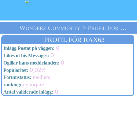
Wonderz Community > Profil För Rax63 > Välkommen
PROFIL FÖR RAX63
0
Inlägg Postat på väggen:
0
Likes of his Messages:
0
Ogillar hans meddelanden:
0,02%
Popularitet:
medlem
Forumstatus:
nybörjare
ranking:
0
Antal validerade inlägg: