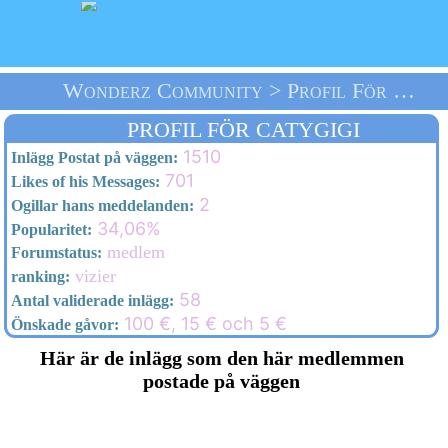
Wonderz Community > Profil För Catygigi > Välkommen
PROFIL FÖR CATYGIGI
1510
Inlägg Postat på väggen:
701
Likes of his Messages:
2
Ogillar hans meddelanden:
34,06%
Popularitet:
medlem
Forumstatus:
vizier
ranking:
58
Antal validerade inlägg:
100 €, 15 € och 5 €
Önskade gåvor:
Här är de inlägg som den här medlemmen
postade på väggen