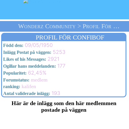
Wonderz Community > Profil För Confibof > Välkommen
PROFIL FÖR CONFIBOF
09/05/1950
Född den:
5253
Inlägg Postat på väggen:
2921
Likes of his Messages:
177
Ogillar hans meddelanden:
62,45%
Popularitet:
medlem
Forumstatus:
kalifen
ranking:
193
Antal validerade inlägg:
Här är de inlägg som den här medlemmen
postade på väggen