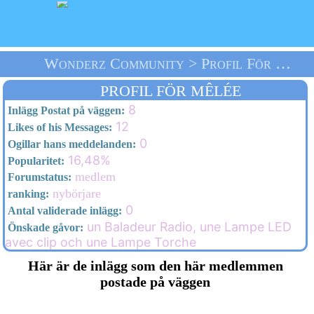
Wonderz Community > Profil För Mêlée > Välkommen
PROFIL FÖR MÊLÉE
8
Inlägg Postat på väggen:
12
Likes of his Messages:
0
Ogillar hans meddelanden:
16,48%
Popularitet:
medlem
Forumstatus:
nybörjare
ranking:
0
Antal validerade inlägg:
un Baladeur Radio, une Lampe LED
Önskade gåvor:
avec clip och une Lampe Torche
Här är de inlägg som den här medlemmen
postade på väggen