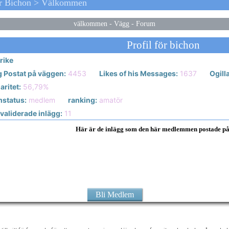
ör Bichon > Välkommen
välkommen
-
Vägg
-
Forum
Profil för bichon
rike
g Postat på väggen:
4453
Likes of his Messages:
1637
Ogill
ritet:
56,79%
status:
medlem
ranking:
amatör
validerade inlägg:
11
Här är de inlägg som den här medlemmen postade p
Bli Medlem