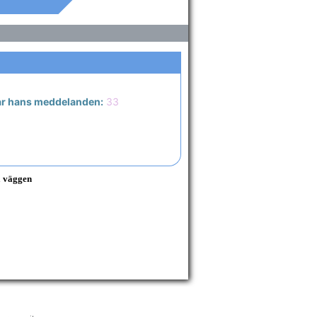
ar hans meddelanden:
33
å väggen