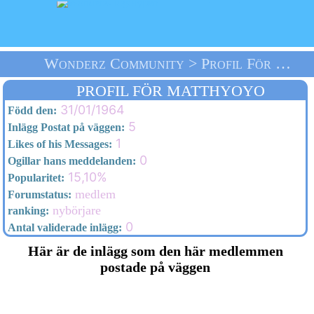
Wonderz Community > Profil För Matthyoyo > Välkommen
PROFIL FÖR MATTHYOYO
31/01/1964
Född den:
5
Inlägg Postat på väggen:
1
Likes of his Messages:
0
Ogillar hans meddelanden:
15,10%
Popularitet:
medlem
Forumstatus:
nybörjare
ranking:
0
Antal validerade inlägg:
Här är de inlägg som den här medlemmen
postade på väggen