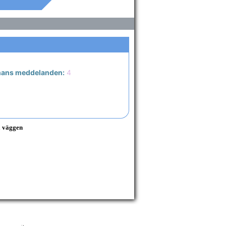
 hans meddelanden:
4
å väggen