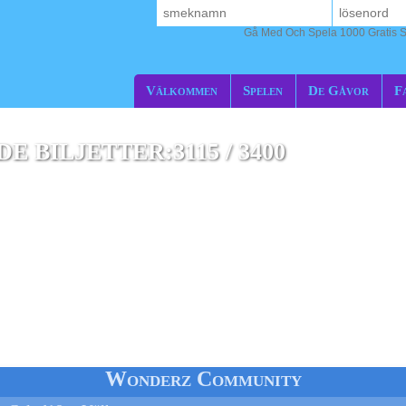
Gå Med Och Spela 1000 Gratis S
Välkommen
Spelen
De Gåvor
F
 BILJETTER:3115 / 3400
odral
Wonderz Community