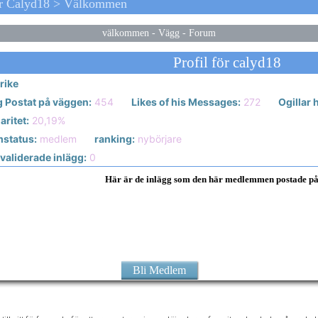
ör Calyd18 > Välkommen
välkommen
-
Vägg
-
Forum
Profil för calyd18
rike
g Postat på väggen:
454
Likes of his Messages:
272
Ogillar
ritet:
20,19%
status:
medlem
ranking:
nybörjare
validerade inlägg:
0
Här är de inlägg som den här medlemmen postade p
Bli Medlem