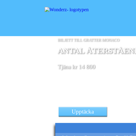
BILJETT TILL GRATTER MONACO
ANTAL ÅTERSTÅENDE
Tjäna kr 14 800
ett Nestniche Retro konsolf
Upptäcka