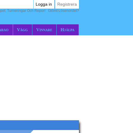
Logga in
Registrera
pel, Turneringar Och Repor!
Glömt Lösenordet?
arao
Vägg
Vinnare
Hjälpa