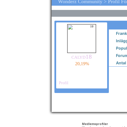
Wonderz Community > Profil F
10
Frank
Inläg
Popula
Forum
calyd18
Antal 
20,19%
Profil
Medlemsprofiler