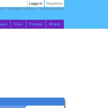
Logga in
Registrera
pel, Turneringar Och Repor!
Glömt Lösenordet?
arao
Vägg
Vinnare
Hjälpa