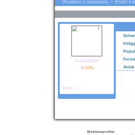
Wonderz Community > Profil F
1
Schw
Inläg
Popula
Forum
nadiakim
Antal 
0,10%
Profil
Medlemsprofiler