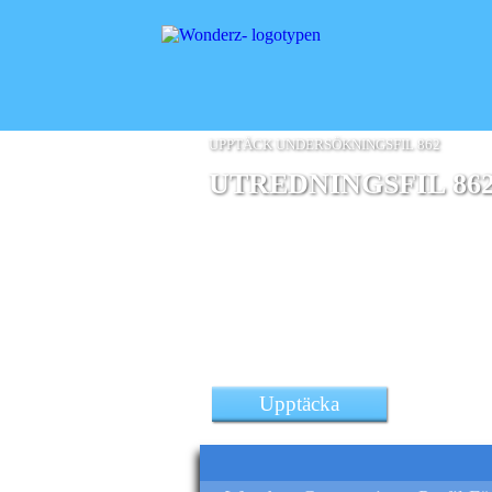
UPPTÄCK UNDERSÖKNINGSFIL 862
UTREDNINGSFIL 86
en Poco F4 Gt 5G smartph
Upptäcka