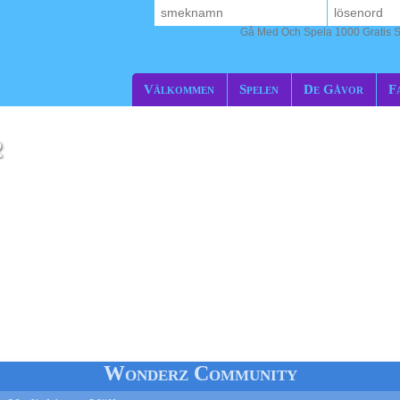
Gå Med Och Spela 1000 Gratis S
Välkommen
Spelen
De Gåvor
F
2
one
Wonderz Community