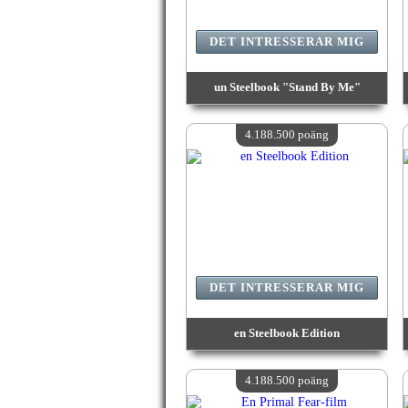
DET INTRESSERAR MIG
un Steelbook "Stand By Me"
värde:
4 192 600 poäng
Antal tillgängliga:
4
4.188.500 poäng
DET INTRESSERAR MIG
en Steelbook Edition
värde:
4 188 500 poäng
Antal tillgängliga:
4
4.188.500 poäng