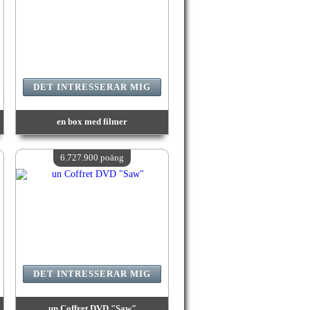
DET INTRESSERAR MIG
en box med filmer
värde:
7 342 400 poäng
Antal tillgängliga:
4
6.727.900 poäng
DET INTRESSERAR MIG
un Coffret DVD "Saw"