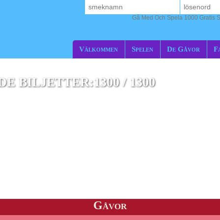
Gå Med Och Spela 1000 Gratis S
Välkommen
Spelen
De Gåvor
F
 BILJETTER:1300 / 1300
debox
Gåvor