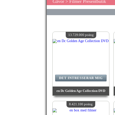
Gåvor
> Filmer Presentbutik
13.729.000 poäng
DET INTRESSERAR MIG
en Dc Golden Age Collection DVD
värde:
13 729 000 poäng
Antal tillgängliga:
4
8.421.100 poäng