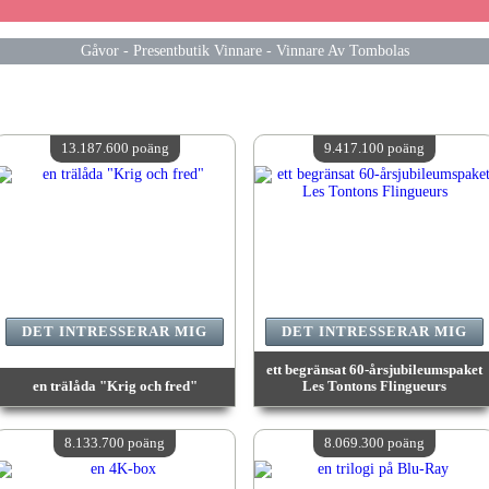
Gåvor
-
Presentbutik Vinnare
-
Vinnare Av Tombolas
13.187.600 poäng
9.417.100 poäng
DET INTRESSERAR MIG
DET INTRESSERAR MIG
ett begränsat 60-årsjubileumspaket
en trälåda "Krig och fred"
Les Tontons Flingueurs
värde:
13 187 600 poäng
värde:
9 417 100 poäng
Antal tillgängliga:
4
Antal tillgängliga:
4
8.133.700 poäng
8.069.300 poäng