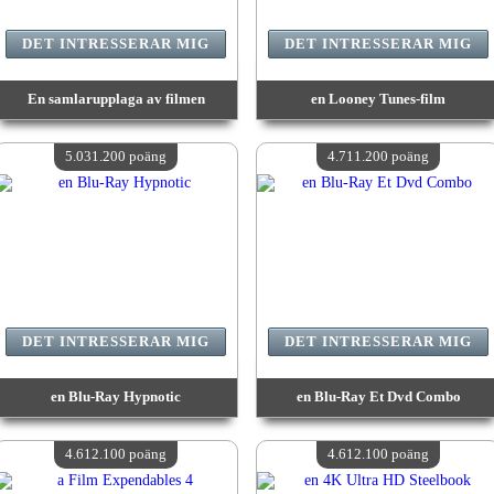
DET INTRESSERAR MIG
DET INTRESSERAR MIG
En samlarupplaga av filmen
en Looney Tunes-film
värde:
5 881 800 poäng
värde:
5 773 100 poäng
Antal tillgängliga:
4
Antal tillgängliga:
4
5.031.200 poäng
4.711.200 poäng
DET INTRESSERAR MIG
DET INTRESSERAR MIG
en Blu-Ray Hypnotic
en Blu-Ray Et Dvd Combo
värde:
5 031 200 poäng
värde:
4 711 200 poäng
Antal tillgängliga:
4
Antal tillgängliga:
4
4.612.100 poäng
4.612.100 poäng