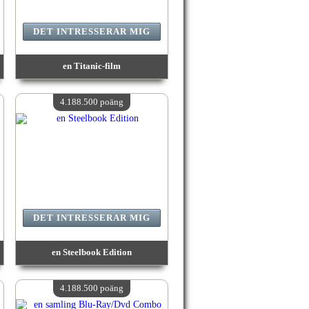
DET INTRESSERAR MIG
en Titanic-film
värde:
4 188 500 poäng
Antal tillgängliga:
4
4.188.500 poäng
DET INTRESSERAR MIG
en Steelbook Edition
värde:
4 188 500 poäng
Antal tillgängliga:
4
4.188.500 poäng