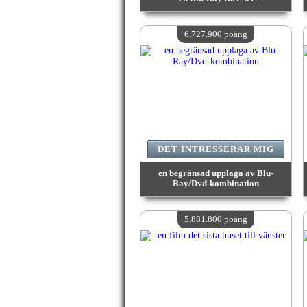
värde:
7 141 900 poäng
Antal tillgängliga:
4
6.727.900 poäng
DET INTRESSERAR MIG
en begränsad upplaga av Blu-
Ray/Dvd-kombination
värde:
6 727 900 poäng
Antal tillgängliga:
4
5.881.800 poäng