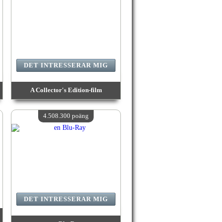
DET INTRESSERAR MIG
A Collector's Edition-film
värde:
4 612 100 poäng
Antal tillgängliga:
4
4.508.300 poäng
DET INTRESSERAR MIG