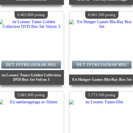
värde:
7 065 700 poäng
värde:
6 970 600 poäng
Antal tillgängliga:
4
Antal tillgängliga:
4
6.403.800 poäng
6.061.500 poäng
DET INTRESSERAR MIG
DET INTRESSERAR MIG
en Looney Tunes Golden Collection
DVD Box Set Volym 3
Ett Hunger Games Blu-Ray Box Set
värde:
6 403 800 poäng
värde:
6 061 500 poäng
Antal tillgängliga:
4
Antal tillgängliga:
4
5.881.800 poäng
5.773.100 poäng