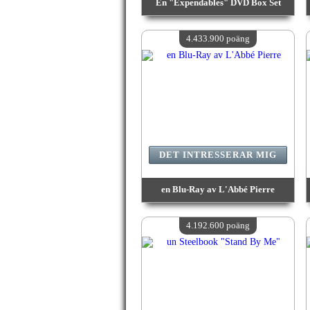
En "Expendables" DVD Box Set
värde:
4 612 100 poäng
Antal tillgängliga:
4
4.433.900 poäng
DET INTRESSERAR MIG
en Blu-Ray av L'Abbé Pierre
värde:
4 433 900 poäng
Antal tillgängliga:
4
4.192.600 poäng