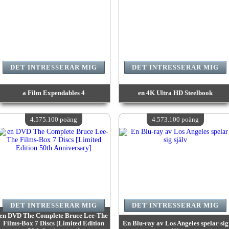
DET INTRESSERAR MIG
DET INTRESSERAR MIG
a Film Expendables 4
en 4K Ultra HD Steelbook
värde:
4 612 100 poäng
värde:
4 612 100 poäng
Antal tillgängliga:
4
Antal tillgängliga:
4
4.575.100 poäng
4.573.100 poäng
DET INTRESSERAR MIG
DET INTRESSERAR MIG
en DVD The Complete Bruce Lee-The
Films-Box 7 Discs [Limited Edition
En Blu-ray av Los Angeles spelar sig