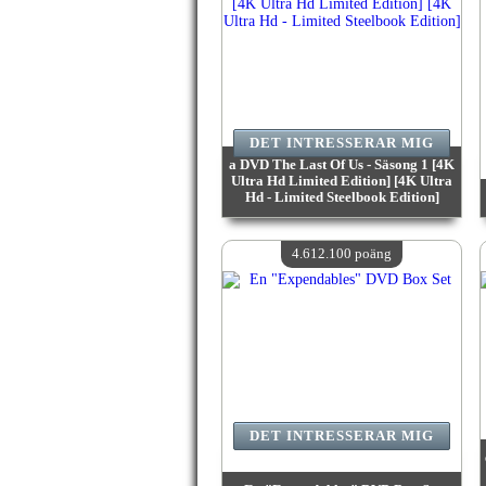
DET INTRESSERAR MIG
a DVD The Last Of Us - Säsong 1 [4K
Ultra Hd Limited Edition] [4K Ultra
Hd - Limited Steelbook Edition]
värde:
4 669 600 poäng
Antal tillgängliga:
4
4.612.100 poäng
DET INTRESSERAR MIG