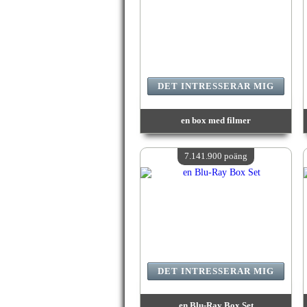
DET INTRESSERAR MIG
en box med filmer
värde:
8 421 100 poäng
Antal tillgängliga:
4
7.141.900 poäng
DET INTRESSERAR MIG
en Blu-Ray Box Set