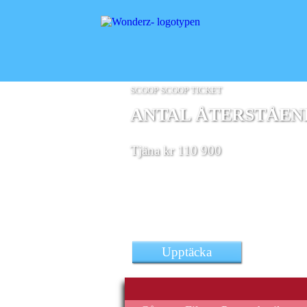
SCOOP SCOOP TICKET
ANTAL ÅTERSTÅENDE
Tjäna kr 110 900
i exceptionell välbefinnan
Upptäcka