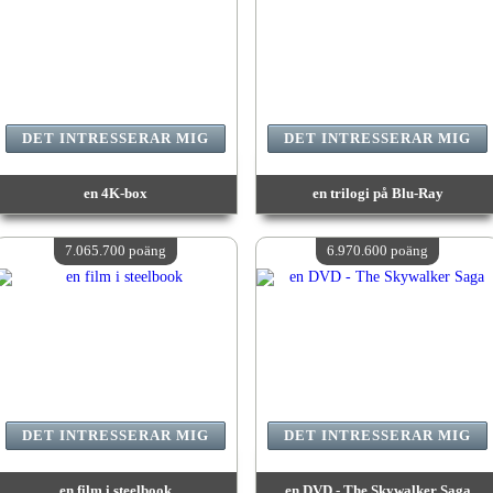
DET INTRESSERAR MIG
DET INTRESSERAR MIG
en 4K-box
en trilogi på Blu-Ray
värde:
8 133 700 poäng
värde:
8 069 300 poäng
Antal tillgängliga:
4
Antal tillgängliga:
4
7.065.700 poäng
6.970.600 poäng
DET INTRESSERAR MIG
DET INTRESSERAR MIG
en film i steelbook
en DVD - The Skywalker Saga