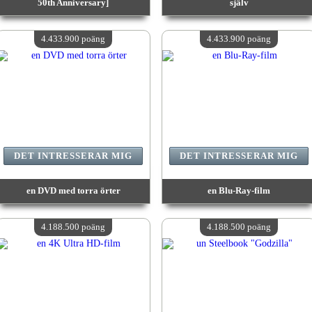
50th Anniversary]
själv
värde:
4 575 100 poäng
värde:
4 573 100 poäng
Antal tillgängliga:
4
Antal tillgängliga:
4
4.433.900 poäng
4.433.900 poäng
DET INTRESSERAR MIG
DET INTRESSERAR MIG
en DVD med torra örter
en Blu-Ray-film
värde:
4 433 900 poäng
värde:
4 433 900 poäng
Antal tillgängliga:
4
Antal tillgängliga:
4
4.188.500 poäng
4.188.500 poäng