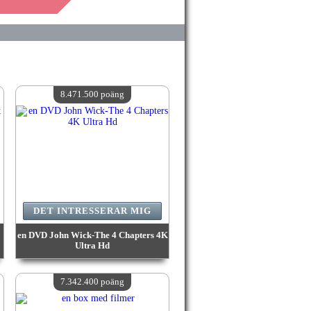
8.471.500 poäng
DET INTRESSERAR MIG
en DVD John Wick-The 4 Chapters 4K
Ultra Hd
värde:
8 471 500 poäng
Antal tillgängliga:
4
7.342.400 poäng