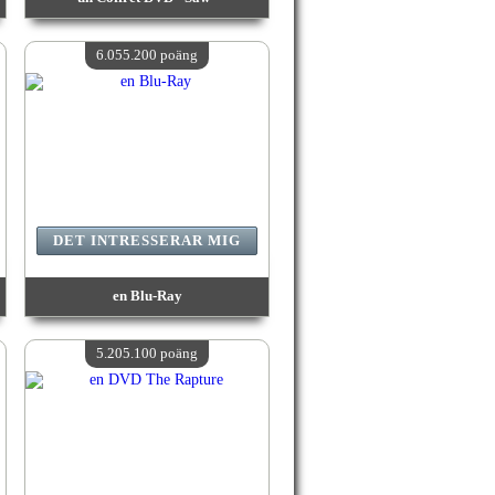
värde:
6 727 900 poäng
Antal tillgängliga:
4
6.055.200 poäng
DET INTRESSERAR MIG
en Blu-Ray
värde:
6 055 200 poäng
Antal tillgängliga:
4
5.205.100 poäng