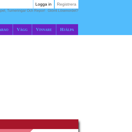
Logga in
Registrera
pel, Turneringar Och Repor!
Glömt Lösenordet?
arao
Vägg
Vinnare
Hjälpa