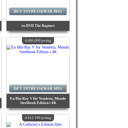
DET INTRESSERAR MIG
en DVD The Rapture
värde:
5 205 100 poäng
Antal tillgängliga:
4
4.686.000 poäng
DET INTRESSERAR MIG
En Blu-Ray V för Vendetta, Mondo
Steelbook Edition i 4K
värde:
4 686 000 poäng
Antal tillgängliga:
4
4.612.100 poäng