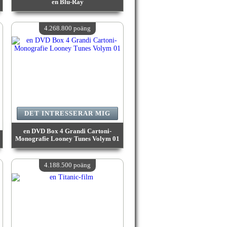
en Blu-Ray
värde:
4 508 300 poäng
Antal tillgängliga:
4
4.268.800 poäng
DET INTRESSERAR MIG
en DVD Box 4 Grandi Cartoni-
Monografie Looney Tunes Volym 01
värde:
4 268 800 poäng
Antal tillgängliga:
4
4.188.500 poäng