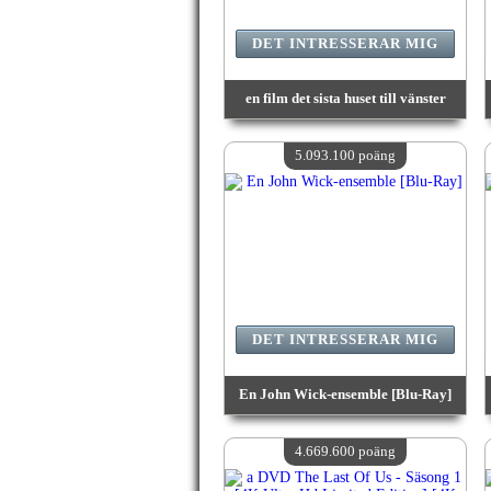
DET INTRESSERAR MIG
en film det sista huset till vänster
värde:
5 881 800 poäng
Antal tillgängliga:
4
5.093.100 poäng
DET INTRESSERAR MIG
En John Wick-ensemble [Blu-Ray]
värde:
5 093 100 poäng
Antal tillgängliga:
4
4.669.600 poäng