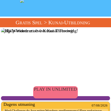
Gratis Spel
> Kunai-Utbildning
Hjälp Wonderz att öva Kunai Throwing!
PLAY IN UNLIMITED
Dagens utmaning
07/08/2026
Med Challenge du Jour möter Wonderz- medlemmarna! Flera rankningar