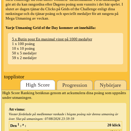
gör att du kan rangordna efter Dagens poäng som vunnits i det här spelet. I
slutet av dagen tjänar du Clicks på Grids of the Challenge enligt dina
rankningar och du tjänar poäng och speciellt medaljer för att rangera på
Mega Utmaning av veckan.
Varje Utmaning Grid of the Day kommer att innehålla:
5 x Butin pour En maximal vinst på 1000 medaljer
1 x 100 poäng
10 x 10 poäng
50 x 5 medaljer
59 x 2 medaljer
topplistor
High Score
Progression
Nybörjare
High Score Ranking beräknas genom att ackumulera dina poäng som uppnåtts
under utmaningen.
Att vinna:
Vinster fördelade på medlemmar rankade i högsta poäng när denna utmaning är
över. Slut på utmaningen:
07/08/2026 23:59:59
1
a
20 klick
Den
:
: