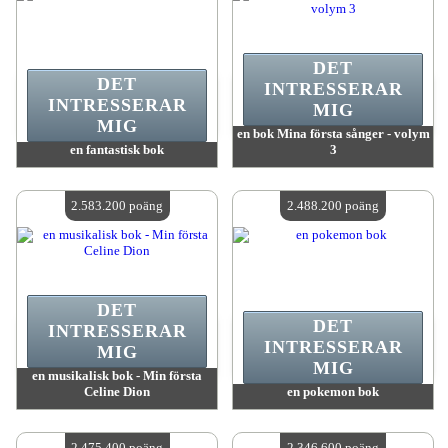
DET
DET
INTRESSERAR
INTRESSERAR
MIG
MIG
en bok Mina första sånger - volym
en fantastisk bok
3
värde:
2 661 900 poäng
värde:
2 603 500 poäng
Antal tillgängliga:
4
Antal tillgängliga:
4
2.583.200 poäng
2.488.200 poäng
DET
DET
INTRESSERAR
INTRESSERAR
MIG
MIG
en musikalisk bok - Min första
Celine Dion
en pokemon bok
värde:
2 583 200 poäng
värde:
2 488 200 poäng
Antal tillgängliga:
4
Antal tillgängliga:
4
2.475.400 poäng
2.346.600 poäng