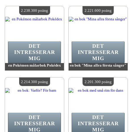
värde:
2 320 200 poäng
värde:
2 264 900 poäng
Antal tillgängliga:
4
Antal tillgängliga:
4
2.238.300 poäng
2.221.600 poäng
DET
DET
INTRESSERAR
INTRESSERAR
MIG
MIG
en Pokémon målarbok Pokédex
en bok "Mina allra första sånger"
värde:
2 238 300 poäng
värde:
2 221 600 poäng
Antal tillgängliga:
4
Antal tillgängliga:
4
2.214.300 poäng
2.201.300 poäng
DET
DET
INTRESSERAR
INTRESSERAR
MIG
MIG