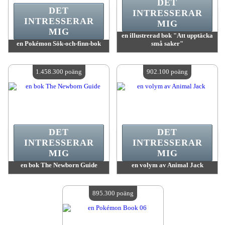
DET
DET
INTRESSERAR
INTRESSERAR
MIG
MIG
en illustrerad bok "Att upptäcka
en Pokémon Sök-och-finn-bok
små saker"
värde:
1 794 800 poäng
värde:
1 755 200 poäng
Antal tillgängliga:
4
Antal tillgängliga:
4
1.458.300 poäng
902.100 poäng
DET
DET
INTRESSERAR
INTRESSERAR
MIG
MIG
en bok The Newborn Guide
en volym av Animal Jack
värde:
1 458 300 poäng
värde:
902 100 poäng
Antal tillgängliga:
4
Antal tillgängliga:
4
895.300 poäng