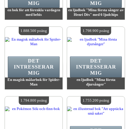
MIG
MIG
en bok för att förenkla vardagen
en ljudbok "Mina första sånger av
med bebis
Henri Dès" med 6 ljudchips
värde:
2 048 800 poäng
värde:
1 907 400 poäng
Antal tillgängliga:
4
Antal tillgängliga:
4
1.888.500 poäng
1.798.900 poäng
DET
DET
INTRESSERAR
INTRESSERAR
MIG
MIG
En magisk målarbok för Spider-
en ljudbok "Mina första
Man
djursånger"
värde:
1 888 500 poäng
värde:
1 798 900 poäng
Antal tillgängliga:
4
Antal tillgängliga:
4
1.794.800 poäng
1.755.200 poäng