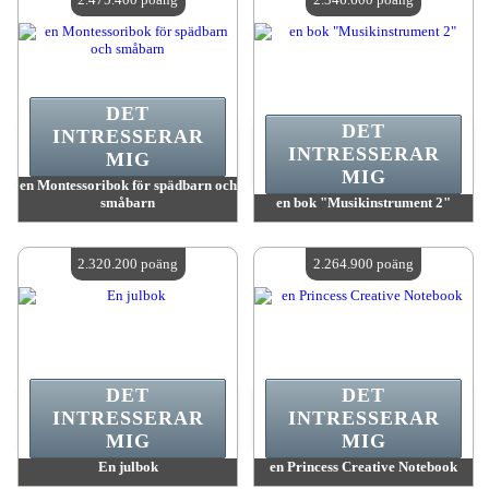
DET
DET
INTRESSERAR
INTRESSERAR
MIG
MIG
en Montessoribok för spädbarn och
småbarn
en bok "Musikinstrument 2"
värde:
2 475 400 poäng
värde:
2 346 600 poäng
Antal tillgängliga:
4
Antal tillgängliga:
4
2.320.200 poäng
2.264.900 poäng
DET
DET
INTRESSERAR
INTRESSERAR
MIG
MIG
En julbok
en Princess Creative Notebook