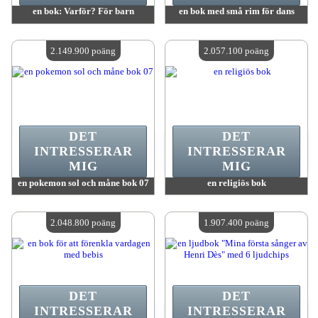
en bok: Varför? För barn
en bok med små rim för dans
värde:
2 214 300 poäng
värde:
2 201 300 poäng
Antal tillgängliga:
4
Antal tillgängliga:
4
2.149.900 poäng
2.057.100 poäng
DET
DET
INTRESSERAR
INTRESSERAR
MIG
MIG
en pokemon sol och måne bok 07
en religiös bok
värde:
2 149 900 poäng
värde:
2 057 100 poäng
Antal tillgängliga:
4
Antal tillgängliga:
4
2.048.800 poäng
1.907.400 poäng
DET
DET
INTRESSERAR
INTRESSERAR