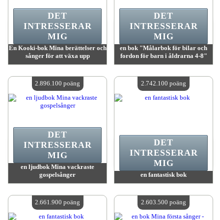
DET
DET
INTRESSERAR
INTRESSERAR
MIG
MIG
En Kooki-bok Mina berättelser och
en bok "Målarbok för bilar och
sånger för att växa upp
fordon för barn i åldrarna 4-8"
värde:
3 339 400 poäng
värde:
2 949 900 poäng
Antal tillgängliga:
4
Antal tillgängliga:
4
2.896.100 poäng
2.742.100 poäng
DET
DET
INTRESSERAR
INTRESSERAR
MIG
MIG
en ljudbok Mina vackraste
gospelsånger
en fantastisk bok
värde:
2 896 100 poäng
värde:
2 742 100 poäng
Antal tillgängliga:
4
Antal tillgängliga:
4
2.661.900 poäng
2.603.500 poäng