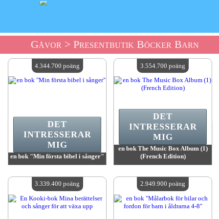
Gåvor
> Presentbutik Böcker Barn
4.344.700 poäng
3.554.700 poäng
DET
DET
INTRESSERAR
INTRESSERAR
MIG
MIG
en bok The Music Box Album (1)
en bok "Min första bibel i sånger"
(French Edition)
värde:
4 344 700 poäng
värde:
3 554 700 poäng
Antal tillgängliga:
4
Antal tillgängliga:
4
3.339.400 poäng
2.949.900 poäng