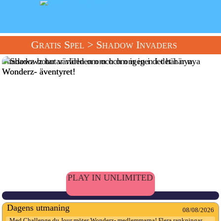
Gratis Spel
> Shadow Invaders
Shadowz hotar världen om och om igen i det här nya
Wonderz- äventyret!
PLAY IN UNLIMITED
Dagens utmaning
08/08/2026
Med Challenge du Jour möter Wonderz- medlemmarna! Flera rankningar