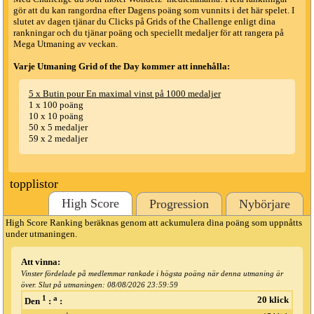
gör att du kan rangordna efter Dagens poäng som vunnits i det här spelet. I
slutet av dagen tjänar du Clicks på Grids of the Challenge enligt dina
rankningar och du tjänar poäng och speciellt medaljer för att rangera på
Mega Utmaning av veckan.
Varje Utmaning Grid of the Day kommer att innehålla:
5 x Butin pour En maximal vinst på 1000 medaljer
1 x 100 poäng
10 x 10 poäng
50 x 5 medaljer
59 x 2 medaljer
topplistor
High Score
Progression
Nybörjare
High Score Ranking beräknas genom att ackumulera dina poäng som uppnåtts
under utmaningen.
Att vinna:
Vinster fördelade på medlemmar rankade i högsta poäng när denna utmaning är
över. Slut på utmaningen:
08/08/2026 23:59:59
1
a
20 klick
Den
:
: