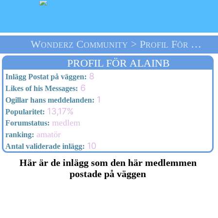
Wonderz Community > Profil För Alainb > Välkommen
PROFIL FÖR ALAINB
8
Inlägg Postat på väggen:
6
Likes of his Messages:
1
Ogillar hans meddelanden:
13,17%
Popularitet:
medlem
Forumstatus:
amatör
ranking:
10
Antal validerade inlägg:
Här är de inlägg som den här medlemmen
postade på väggen