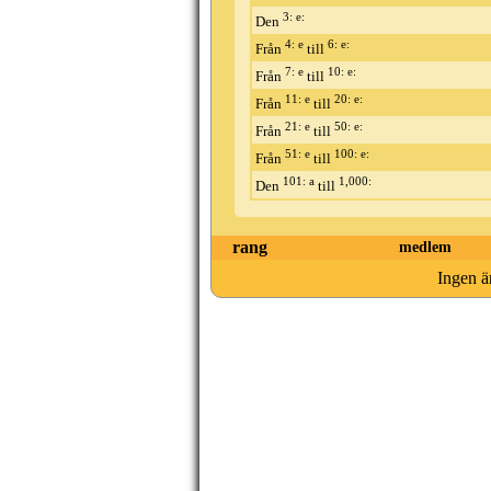
3: e:
Den
4: e
6: e:
Från
till
7: e
10: e:
Från
till
11: e
20: e:
Från
till
21: e
50: e:
Från
till
51: e
100: e:
Från
till
101: a
1,000:
Den
till
rang
medlem
Ingen ä