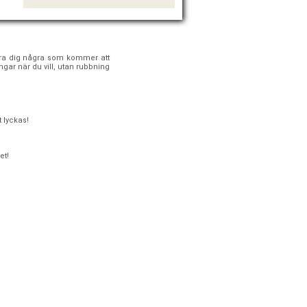
 föra dig några som kommer att
gar när du vill, utan rubbning
 lyckas!
et!