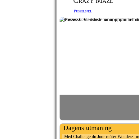
Crazy Maze
Pusselspel
Professor Cartenstein har uppfunnit ett ä
Dagens utmaning
Med Challenge du Jour möter Wonderz- me