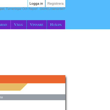
Logga in
Registrera
pel, Turneringar Och Repor!
Glömt Lösenordet?
arao
Vägg
Vinnare
Hjälpa
na