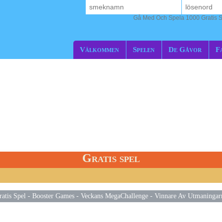
Gå Med Och Spela 1000 Gratis S
Välkommen
Spelen
De Gåvor
F
Gratis spel
ratis Spel
-
Booster Games
-
Veckans MegaChallenge
-
Vinnare Av Utmaningar