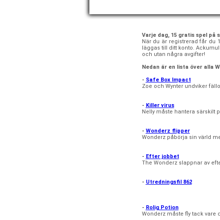
Varje dag, 15 gratis spel på 
När du är registrerad får du 
läggas till ditt konto. Ackum
och utan några avgifter!
Nedan är en lista över alla
-
Safe Box Impact
Zoe och Wynter undviker fällo
-
Killer virus
Nelly måste hantera särskilt
-
Wonderz flipper
Wonderz påbörja sin värld med
-
Efter jobbet
The Wonderz slappnar av efter 
-
Utredningsfil 862
-
Rolig Potion
Wonderz måste fly tack vare d