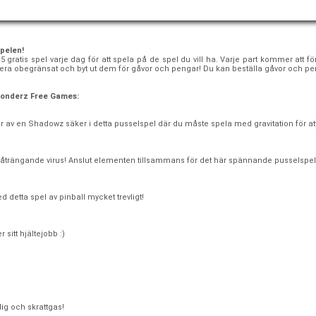
spelen!
15 gratis spel varje dag för att spela på de spel du vill ha. Varje part kommer att
ulera obegränsat och byt ut dem för gåvor och pengar! Du kan beställa gåvor och pen
 Wonderz Free Games:
r av en Shadowz säker i detta pusselspel där du måste spela med gravitation för att
 påträngande virus! Anslut elementen tillsammans för det här spännande pusselspel
 detta spel av pinball mycket trevligt!
sitt hjältejobb :)
ig och skrattgas!