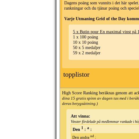
Dagens poäng som vunnits i det här spelet.
rankningar och du tjänar poäng och specie
Varje Utmaning Grid of the Day komme
5 x Butin pour En maximal vinst på 
1 x 100 poäng
10 x 10 poäng
50 x 5 medaljer
59 x 2 medaljer
topplistor
High Score Ranking beräknas genom att ac
dina 15 gratis spinn av dagen tas med i berä
deras betygsättning.)
Att vinna:
Vinster fördelade på medlemmar rankade i hö
1
a
Den
:
:
nd
Den andra
: