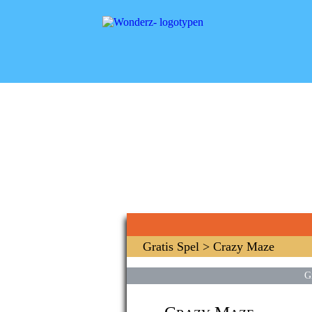
Gratis Spel
> Crazy Maze
G