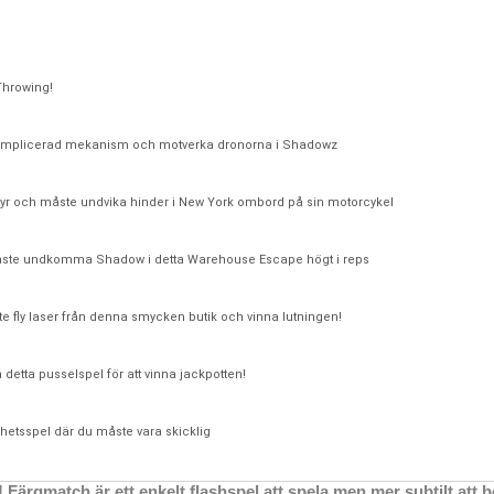
Throwing!
omplicerad mekanism och motverka dronorna i Shadowz
entyr och måste undvika hinder i New York ombord på sin motorcykel
åste undkomma Shadow i detta Warehouse Escape högt i reps
e fly laser från denna smycken butik och vinna lutningen!
 detta pusselspel för att vinna jackpotten!
ghetsspel där du måste vara skicklig
ärgmatch är ett enkelt flashspel att spela men mer subtilt att 