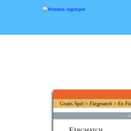
Gratis Spel
>
Färgmatch
> En Fä
G
Färgmatch