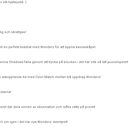
sitt hjältejobb :)
ig och skrattgas!
ll en perfekt kvadrat med Wonderz för att öppna kassaskåpet.
enna Shadowz-fälla genom att trycka på blocken i det här inte så lätt pusselspelet!
n avkopplande tid med Color Match mellan två uppdrag Wonderz!
otarna!
elet där dina sinnen av observation och reflex sätts på provet!
 om igen i det här nya Wonderz- äventyret!