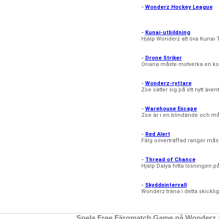
-
Wonderz Hockey League
-
Kunai-utbildning
Hjälp Wonderz att öva Kunai 
-
Drone Striker
Oriana måste motverka en k
-
Wonderz-ryttare
Zoe sätter sig på ett nytt äv
-
Warehouse Escape
Zoe är i en blindände och m
-
Red Alert
Fälg oöverträffad ranger måst
-
Thread of Chance
Hjälp Dalya hitta lösningen på
-
Skyddsintervall
Wonderz träna i detta skickli
Spela Free Färgmatch Game på Wonderz ! F