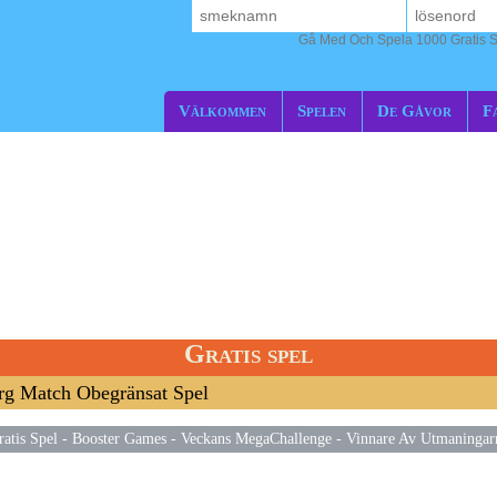
Gå Med Och Spela 1000 Gratis S
Välkommen
Spelen
De Gåvor
F
Gratis spel
rg Match Obegränsat Spel
ratis Spel
-
Booster Games
-
Veckans MegaChallenge
-
Vinnare Av Utmaningar