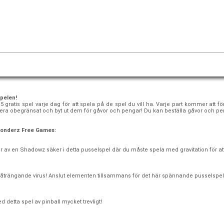
spelen!
15 gratis spel varje dag för att spela på de spel du vill ha. Varje part kommer att
ulera obegränsat och byt ut dem för gåvor och pengar! Du kan beställa gåvor och pen
 Wonderz Free Games:
r av en Shadowz säker i detta pusselspel där du måste spela med gravitation för att
 påträngande virus! Anslut elementen tillsammans för det här spännande pusselspel
 detta spel av pinball mycket trevligt!