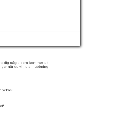
 föra dig några som kommer att
gar när du vill, utan rubbning
 lyckas!
et!