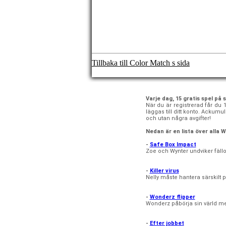
Tillbaka till Color Match s sida
Varje dag, 15 gratis spel på 
När du är registrerad får du 
läggas till ditt konto. Ackum
och utan några avgifter!
Nedan är en lista över alla
-
Safe Box Impact
Zoe och Wynter undviker fällo
-
Killer virus
Nelly måste hantera särskilt
-
Wonderz flipper
Wonderz påbörja sin värld med
-
Efter jobbet