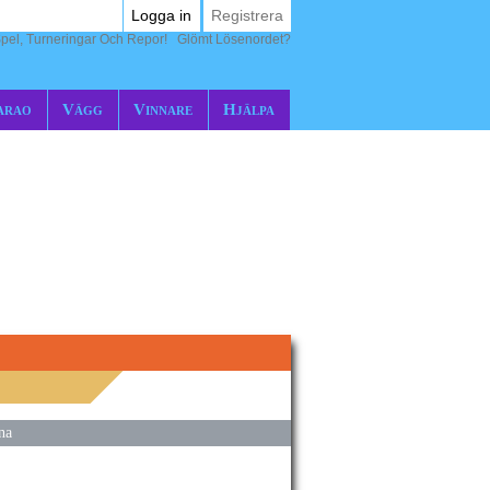
Logga in
Registrera
pel, Turneringar Och Repor!
Glömt Lösenordet?
arao
Vägg
Vinnare
Hjälpa
na