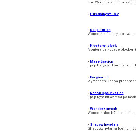
The Wonderz slappnar av efter 
-
Utredningsfil 862
-
Rolig Potion
Wonderz måste fly tack vare d
-
Krypterat block
Montera de kodade blocken ti
-
Maze Evasion
Hjälp Dalya att komma ut ur d
-
Färgmatch
Wynter och Dahlya prenent e
-
RobotCops Invasion
Hjälp Rym bli av med polisrob
-
Wonderz smash
Wonderz slog hårt i det här sp
-
Shadow invaders
Shadowz hotar världen om och